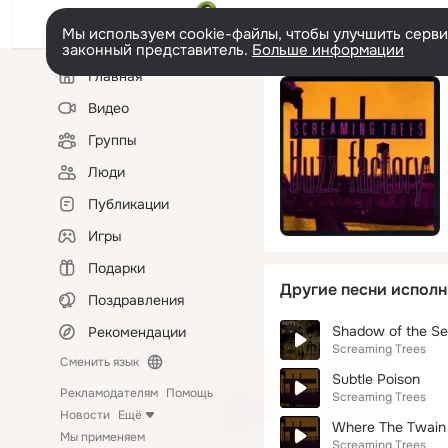
Мы используем cookie-файлы, чтобы улучшить сервис
законный представитель.
Больше информации
Левая
Главная
колонка
Видео
Группы
Люди
Публикации
Игры
Подарки
Другие песни исполн
Поздравления
Shadow of the S
Рекомендации
Screaming Trees
Сменить язык
Subtle Poison
Рекламодателям
Помощь
Screaming Trees
Новости
Ещё
Where The Twain 
Мы применяем
Screaming Trees