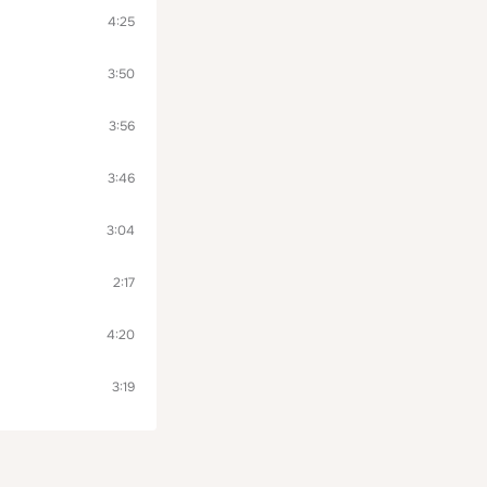
4:25
3:50
3:56
3:46
3:04
2:17
4:20
3:19