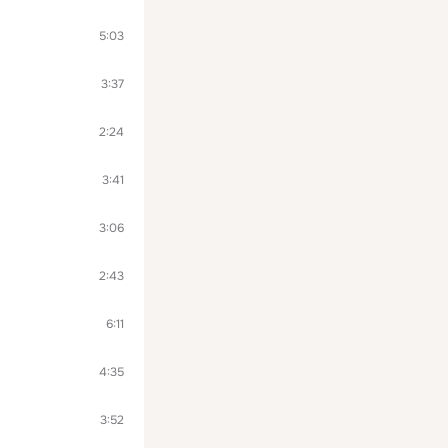
5:03
3:37
2:24
3:41
3:06
2:43
6:11
4:35
3:52