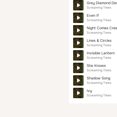
Grey Diamond De
Screaming Trees
Even If
Screaming Trees
Night Comes Cree
Screaming Trees
Lines & Circles
Screaming Trees
Invisible Lantern
Screaming Trees
She Knows
Screaming Trees
Shadow Song
Screaming Trees
Ivy
Screaming Trees