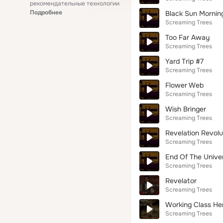
рекомендательные технологии
Подробнее
Black Sun Mornin
Screaming Trees
Too Far Away
Screaming Trees
Yard Trip #7
Screaming Trees
Flower Web
Screaming Trees
Wish Bringer
Screaming Trees
Revelation Revolu
Screaming Trees
End Of The Unive
Screaming Trees
Revelator
Screaming Trees
Working Class He
Screaming Trees