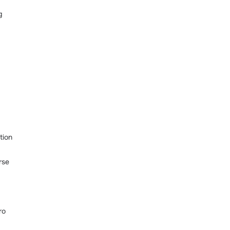
g
tion
rse
ro