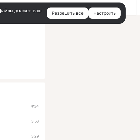
Войти
e-файлы должен ваш
Разрешить все
Настроить
Правая
колонка
4:34
3:53
3:29