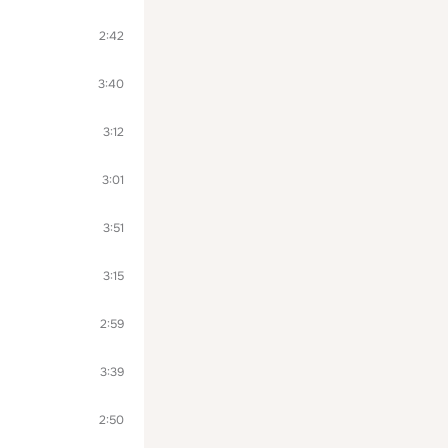
2:42
3:40
3:12
3:01
3:51
3:15
2:59
3:39
2:50