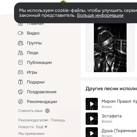
Мы используем cookie-файлы, чтобы улучшить сервис
законный представитель.
Больше информации
Левая
Главная
колонка
Видео
Группы
Люди
Публикации
Игры
Подарки
Другие песни исполн
Поздравления
Миром Правит К
Рекомендации
Bizaro
Сменить язык
Эстафета
Рекламодателям
Помощь
Bizaro
Новости
Ещё
Душа (Тюремная 
Мы применяем
Bizaro