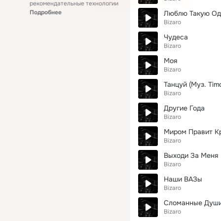
рекомендательные технологии
Подробнее
Люблю Такую Од
Bizaro
Чудеса
Bizaro
Моя
Bizaro
Танцуй (Муз. Tim
Bizaro
Другие Года
Bizaro
Миром Правит Кр
Bizaro
Выходи За Меня
Bizaro
Наши ВАЗы
Bizaro
Сломанные Душ
Bizaro