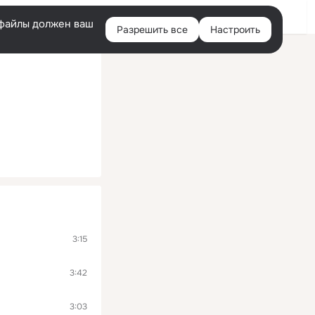
Войти
e-файлы должен ваш
Разрешить все
Настроить
Правая
колонка
3:15
3:42
3:03