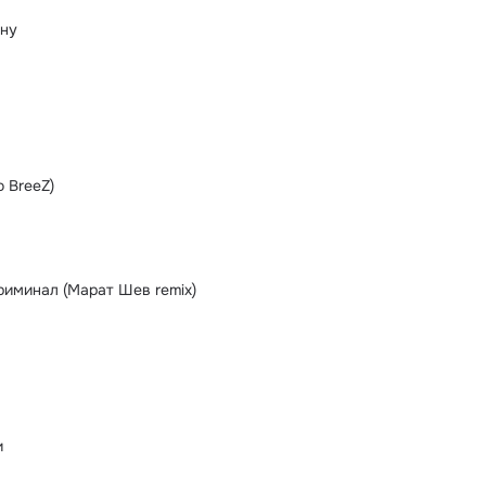
ну
o BreeZ)
иминал (Марат Шев remix)
и