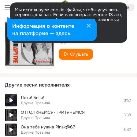
Войти
Мы используем cookie-файлы, чтобы улучшить
сервисы для вас. Если ваш возраст менее 13 лет,
настроить cookie-файлы должен ваш законный
представитель.
Больше информации
Информация о контенте
Ветер памяти
Разрешить все
Настроить
на платформе — здесь
Другие Правила
Слушать
Другие песни исполнителя
Лети! Беги!
3:57
Другие Правила
ОТТОЛКНЕМСЯ-ПРИТЯНЕМСЯ
3:38
Другие Правила
Она тебе нужна Pinsk@67
3:47
Другие Правила