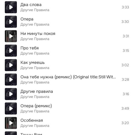
Два слова
3:33
Другие Правила
Опера
3:30
Другие Правила
Ни минуты покоя
3:31
Другие Правила
Про тебя
3:15
Другие Правила
Как умеешь
3:02
Другие Правила
Она тебе нужна (ремикс) (Original title:Still With Love With You)
3:28
Другие Правила
Другие правила
3:16
Другие Правила
Опера (ремикс)
3:49
Другие Правила
Особенная
3:20
Другие Правила
Танцы Вам