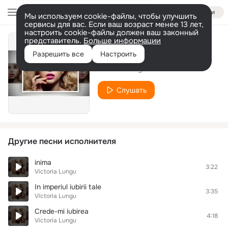
Войти
Мы используем cookie-файлы, чтобы улучшить
сервисы для вас. Если ваш возраст менее 13 лет,
настроить cookie-файлы должен ваш законный
представитель.
Больше информации
cite raze
Разрешить все
Настроить
Victoria Lungu
Слушать
Другие песни исполнителя
inima
3:22
Victoria Lungu
In imperiul iubirii tale
3:35
Victoria Lungu
Crede-mi iubirea
4:18
Victoria Lungu