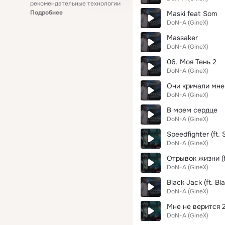
рекомендательные технологии
Подробнее
Maski feat Som
DoN-A (GineX)
Massaker
DoN-A (GineX)
06. Моя Тень 2
DoN-A (GineX)
Они кричали мне
DoN-A (GineX)
В моем сердце
DoN-A (GineX)
Speedfighter (ft.
DoN-A (GineX)
Отрывок жизни (f
DoN-A (GineX)
Black Jack (ft. Bl
DoN-A (GineX)
Мне не верится 
DoN-A (GineX)