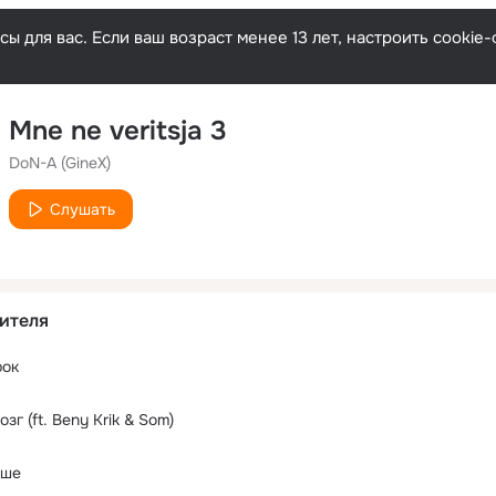
ы для вас. Если ваш возраст менее 13 лет, настроить cooki
Mne ne veritsja 3
DoN-A (GineX)
Слушать
ителя
рок
г (ft. Beny Krik & Som)
ыше