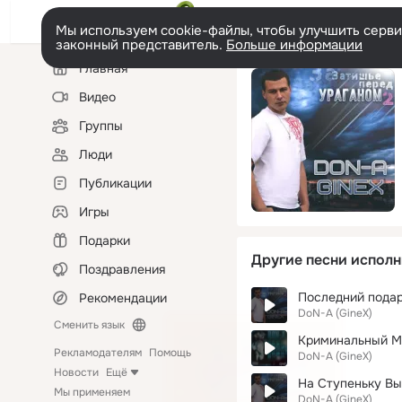
Мы используем cookie-файлы, чтобы улучшить сервис
законный представитель.
Больше информации
Левая
Главная
колонка
Видео
Группы
Люди
Публикации
Игры
Подарки
Другие песни исполн
Поздравления
Последний пода
Рекомендации
DoN-A (GineX)
Сменить язык
Криминальный Моз
Рекламодателям
Помощь
DoN-A (GineX)
Новости
Ещё
На Ступеньку В
Мы применяем
DoN-A (GineX)