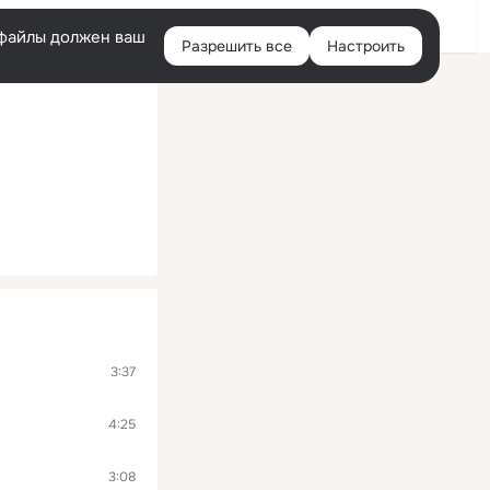
Войти
e-файлы должен ваш
Разрешить все
Настроить
Правая
колонка
3:37
4:25
3:08