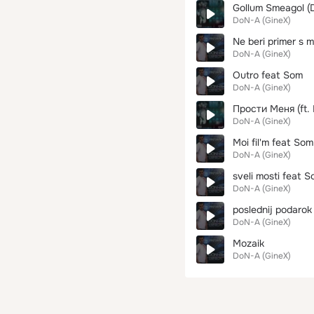
Gollum Smeagol (D
DoN-A (GineX)
Ne beri primer s 
DoN-A (GineX)
Outro feat Som
DoN-A (GineX)
Прости Меня (ft. 
DoN-A (GineX)
Moi fil'm feat Som
DoN-A (GineX)
sveli mosti feat 
DoN-A (GineX)
poslednij podarok
DoN-A (GineX)
Mozaik
DoN-A (GineX)