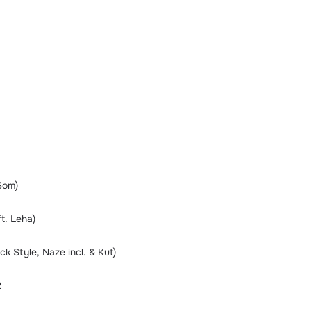
 Som)
t. Leha)
ack Style, Naze incl. & Kut)
2