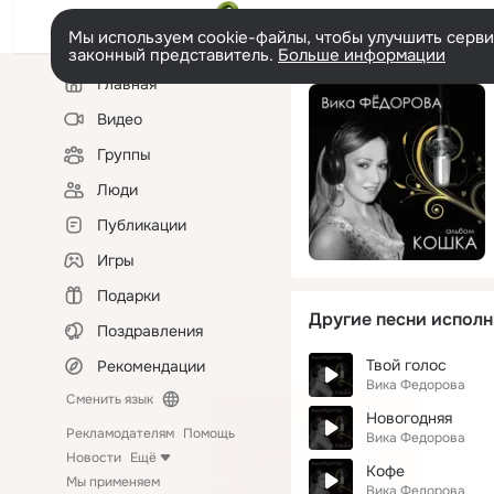
Мы используем cookie-файлы, чтобы улучшить сервис
законный представитель.
Больше информации
Левая
Главная
колонка
Видео
Группы
Люди
Публикации
Игры
Подарки
Другие песни исполн
Поздравления
Твой голос
Рекомендации
Вика Федорова
Сменить язык
Новогодняя
Рекламодателям
Помощь
Вика Федорова
Новости
Ещё
Кофе
Мы применяем
Вика Федорова