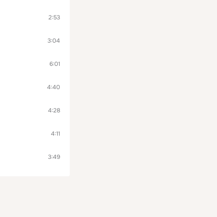
2:53
3:04
6:01
4:40
4:28
4:11
3:49