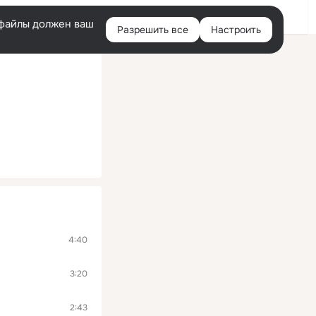
Войти
e-файлы должен ваш
Разрешить все
Настроить
Правая
колонка
4:40
3:20
2:43