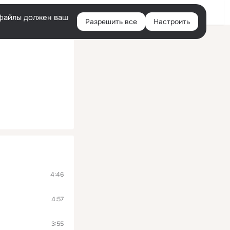
Войти
e-файлы должен ваш
Разрешить все
Настроить
Правая
колонка
4:46
4:57
3:55