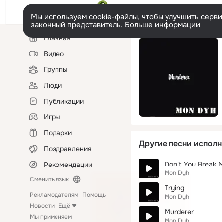
Мы используем cookie-файлы, чтобы улучшить сервис
законный представитель.
Больше информации
Левая
Главная
колонка
Видео
Группы
Люди
Публикации
Игры
Подарки
Другие песни исполн
Поздравления
Don't You Break 
Рекомендации
Mon Dyh
Сменить язык
Trying
Рекламодателям
Помощь
Mon Dyh
Новости
Ещё
Murderer
Мы применяем
Mon Dyh