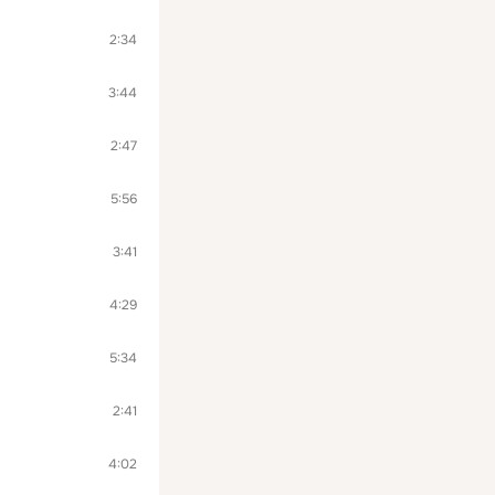
2:34
3:44
2:47
5:56
3:41
4:29
5:34
2:41
4:02