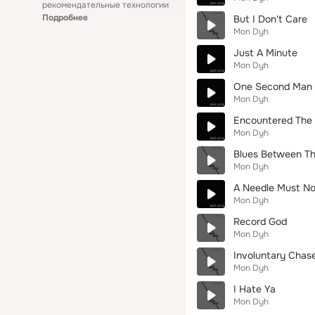
рекомендательные технологии
Подробнее
But I Don't Care
Mon Dyh
Just A Minute
Mon Dyh
One Second Man
Mon Dyh
Encountered The
Mon Dyh
Blues Between Th
Mon Dyh
A Needle Must N
Mon Dyh
Record God
Mon Dyh
Involuntary Chas
Mon Dyh
I Hate Ya
Mon Dyh