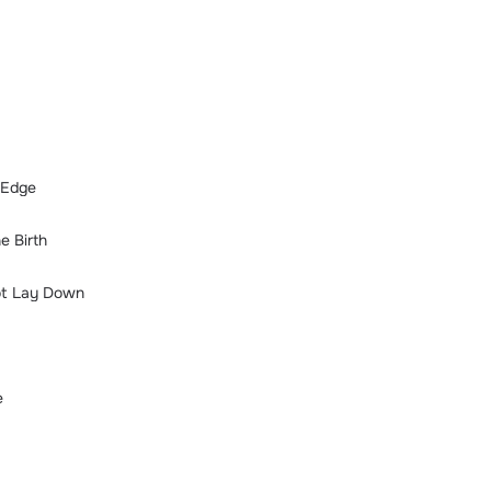
 Edge
e Birth
ot Lay Down
e