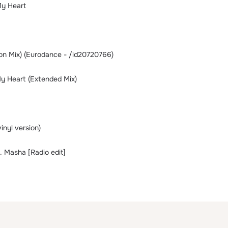
My Heart
on Mix) (Eurodance - /id20720766)
My Heart (Extended Mix)
inyl version)
. Masha [Radio edit]