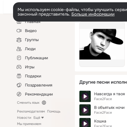
Мы используем cookie-файлы, чтобы улучшить сервис
законный представитель.
Больше информации
Левая
Главная
колонка
Видео
Группы
Люди
Публикации
Игры
Подарки
Другие песни исполн
Поздравления
Навсегда я твоя
Рекомендации
Face2Face
Сменить язык
В объятьях ночи
Рекламодателям
Помощь
Face2Face
Новости
Ещё
Кошка
Мы применяем
Face2Face