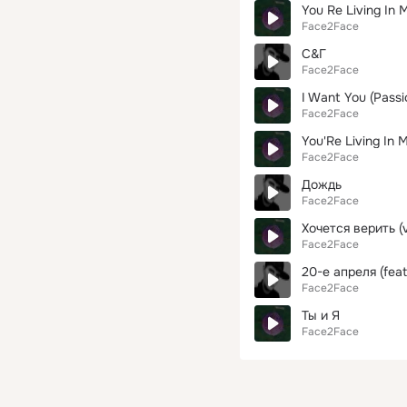
You Re Living In 
Face2Face
С&Г
Face2Face
I Want You (Passi
Face2Face
You'Re Living In 
Face2Face
Дождь
Face2Face
Хочется верить (v
Face2Face
20-е апреля (feat
Face2Face
Ты и Я
Face2Face