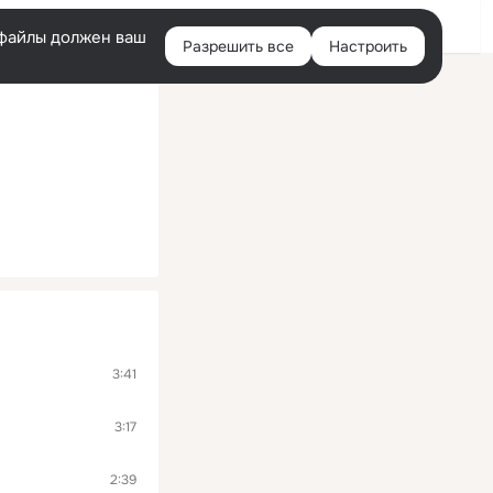
Войти
e-файлы должен ваш
Разрешить все
Настроить
Правая
колонка
3:41
3:17
2:39