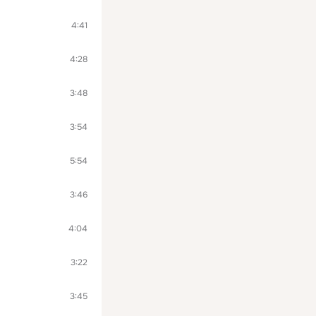
4:41
4:28
3:48
3:54
5:54
3:46
4:04
3:22
3:45