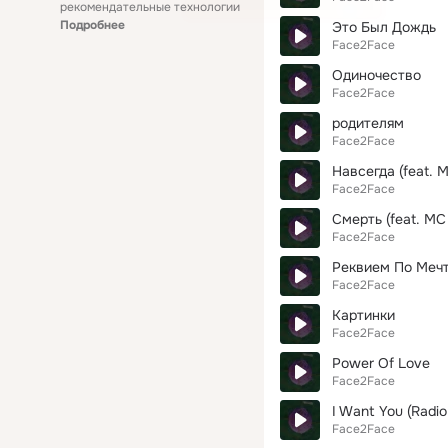
рекомендательные технологии
Подробнее
Это Был Дождь
Face2Face
Одиночество
Face2Face
родителям
Face2Face
Навсегда (feat. 
Face2Face
Смерть (feat. MC
Face2Face
Реквием По Меч
Face2Face
Картинки
Face2Face
Power Of Love
Face2Face
I Want You (Radio
Face2Face