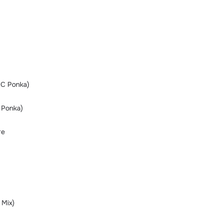
MC Ponka)
 Ponka)
те
 Mix)