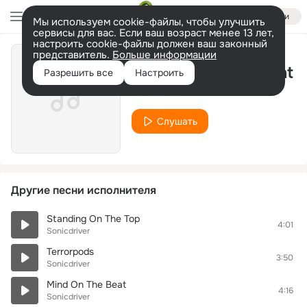
Войти
Мы используем cookie-файлы, чтобы улучшить
сервисы для вас. Если ваш возраст менее 13 лет,
настроить cookie-файлы должен ваш законный
представитель.
Больше информации
In Your Arms Tonight
Разрешить все
Настроить
Sonicdriver
Слушать
Другие песни исполнителя
Standing On The Top
4:01
Sonicdriver
Terrorpods
3:50
Sonicdriver
Mind On The Beat
4:16
Sonicdriver