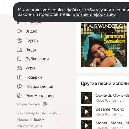
Мы используем cookie-файлы, чтобы улучшить сервис
законный представитель.
Больше информации
Левая
Главная
колонка
Видео
Группы
Люди
Публикации
Игры
Подарки
Другие песни исполн
Поздравления
Ob-la-di, Ob-la-d
Рекомендации
Klaus Wunderlich
Сменить язык
Besame Mucho
Рекламодателям
Помощь
Klaus Wunderlich
Новости
Ещё
Money, Money, 
Мы применяем
Klaus Wunderlich