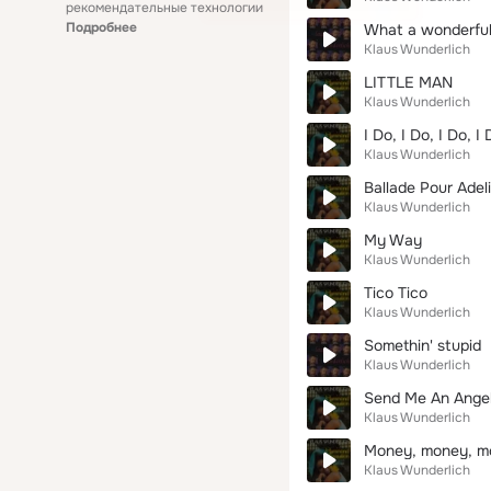
рекомендательные технологии
Подробнее
What a wonderful w
Klaus Wunderlich
LITTLE MAN
Klaus Wunderlich
I Do, I Do, I Do, I 
Klaus Wunderlich
Ballade Pour Adel
Klaus Wunderlich
My Way
Klaus Wunderlich
Tico Tico
Klaus Wunderlich
Somethin' stupid
Klaus Wunderlich
Send Me An Ange
Klaus Wunderlich
Money, money, m
Klaus Wunderlich