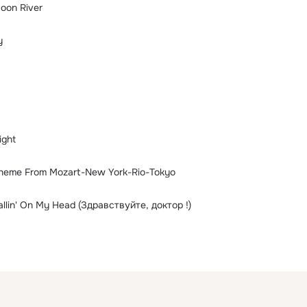
Moon River
y
ight
Theme From Mozart-New York-Rio-Tokyo
llin' On My Head (Здравствуйте, доктор !)