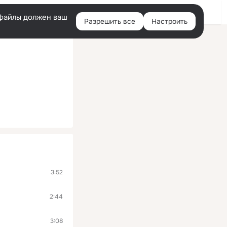
Войти
e-файлы должен ваш
Разрешить все
Настроить
Правая
колонка
3:52
2:44
3:08