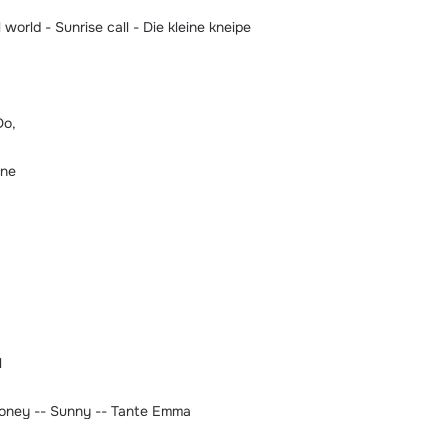
orld - Sunrise call - Die kleine kneipe
Do,
ine
l
oney -- Sunny -- Tante Emma