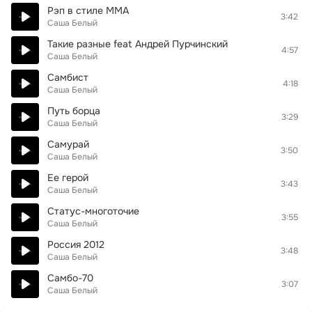
Рэп в стиле ММА
3:42
Саша Белый
Такие разные feat Андрей Пурчинский
4:57
Саша Белый
Самбист
4:18
Саша Белый
Путь борца
3:29
Саша Белый
Самурай
3:50
Саша Белый
Ее герой
3:43
Саша Белый
Статус-многоточие
3:55
Саша Белый
Россия 2012
3:48
Саша Белый
Самбо-70
3:07
Саша Белый