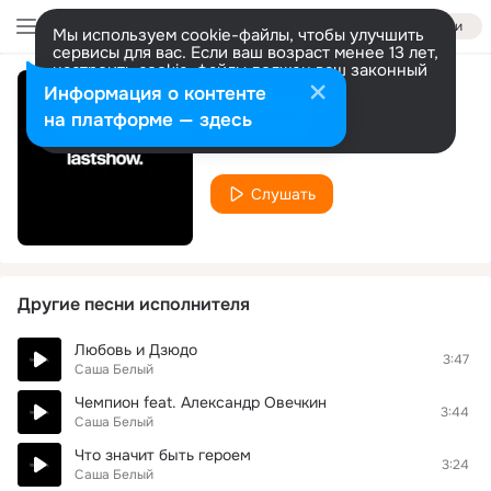
Войти
Мы используем cookie-файлы, чтобы улучшить
сервисы для вас. Если ваш возраст менее 13 лет,
настроить cookie-файлы должен ваш законный
представитель.
Больше информации
Информация о контенте
Фабрика слов
Разрешить все
Настроить
на платформе — здесь
Саша Белый
Слушать
Другие песни исполнителя
Любовь и Дзюдо
3:47
Саша Белый
Чемпион feat. Александр Овечкин
3:44
Саша Белый
Что значит быть героем
3:24
Саша Белый