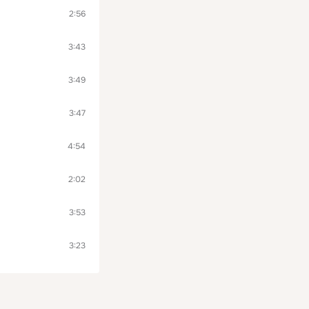
2:56
3:43
3:49
3:47
4:54
2:02
3:53
3:23