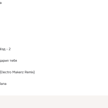
а
ёзд - 2
дарил тебя
Electro Makerz Remix)
Папа