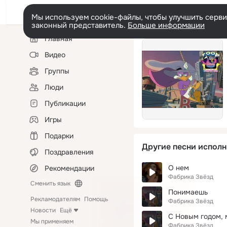
Мы используем cookie-файлы, чтобы улучшить сервис
законный представитель.
Больше информации
Левая
Главная
колонка
Видео
Группы
Люди
Публикации
Игры
Подарки
Другие песни исполн
Поздравления
О нем
Рекомендации
Фабрика Звёзд
Сменить язык
Понимаешь
Рекламодателям
Помощь
Фабрика Звёзд
Новости
Ещё
С Новым годом, 
Мы применяем
Фабрика Звёзд