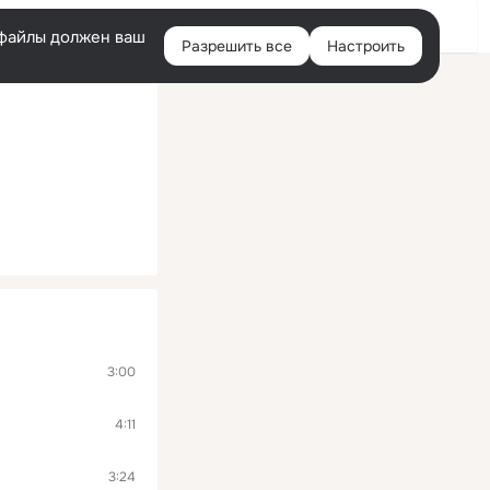
Войти
e-файлы должен ваш
Разрешить все
Настроить
Правая
колонка
3:00
4:11
3:24