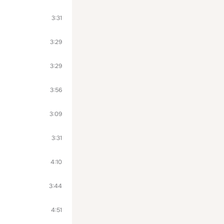
3:31
3:29
3:29
3:56
3:09
3:31
4:10
3:44
4:51