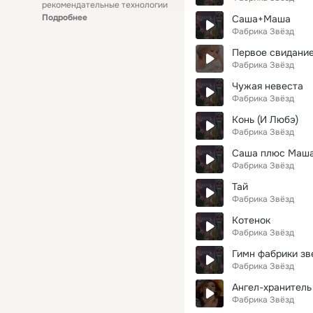
рекомендательные технологии
Подробнее
Саша+Маша
Фабрика Звёзд
Первое свидани
Фабрика Звёзд
Чужая невеста
Фабрика Звёзд
Конь (И Любэ)
Фабрика Звёзд
Саша плюс Маш
Фабрика Звёзд
Тай
Фабрика Звёзд
Котенок
Фабрика Звёзд
Гимн фабрики зв
Фабрика Звёзд
Ангел-хранитель
Фабрика Звёзд