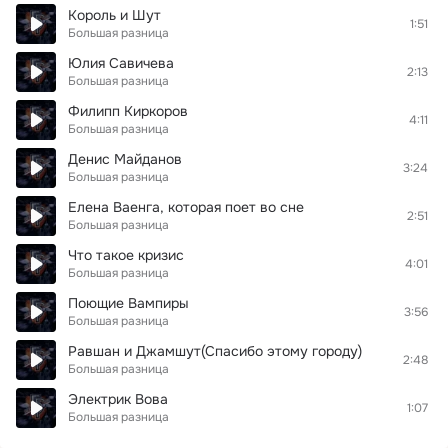
Король и Шут
1:51
Большая разница
Юлия Савичева
2:13
Большая разница
Филипп Киркоров
4:11
Большая разница
Денис Майданов
3:24
Большая разница
Елена Ваенга, которая поет во сне
2:51
Большая разница
Что такое кризис
4:01
Большая разница
Поющие Вампиры
3:56
Большая разница
Равшан и Джамшут(Спасибо этому городу)
2:48
Большая разница
Электрик Вова
1:07
Большая разница