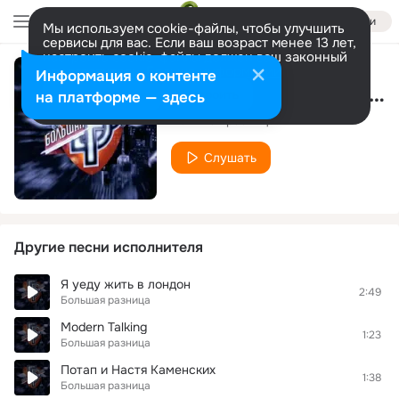
Войти
Мы используем cookie-файлы, чтобы улучшить
сервисы для вас. Если ваш возраст менее 13 лет,
настроить cookie-файлы должен ваш законный
представитель.
Больше информации
Информация о контенте
Игорь Николаев и Юлия Проскурякова
Разрешить все
Настроить
на платформе — здесь
Большая разница
Слушать
Другие песни исполнителя
Я уеду жить в лондон
2:49
Большая разница
Modern Talking
1:23
Большая разница
Потап и Настя Каменских
1:38
Большая разница