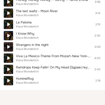
3:56
Klaus Wunderlich
The last waltz - Moon River
3:14
Klaus Wunderlich
La Paloma
2:51
Klaus Wunderlich
I Know Why
2:30
Klaus Wunderlich
Strangers in the night
3:09
Klaus Wunderlich
Viva La Mexico-Theme From Mozart-New York-Rio-Tokyo
4:03
Klaus Wunderlich
Raindrops Keep Fallin' On My Head (Здравствуйте, доктор !)
2:43
Klaus Wunderlich
Hummelflug
2:19
Klaus Wunderlich