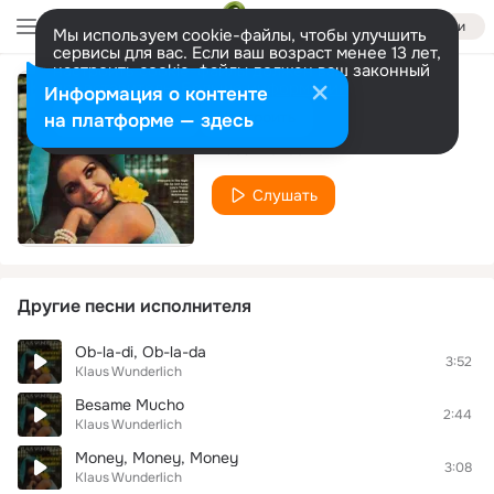
Войти
Мы используем cookie-файлы, чтобы улучшить
сервисы для вас. Если ваш возраст менее 13 лет,
настроить cookie-файлы должен ваш законный
представитель.
Больше информации
Информация о контенте
Unchained Melody
Разрешить все
Настроить
на платформе — здесь
Klaus Wunderlich
Слушать
Другие песни исполнителя
Ob-la-di, Ob-la-da
3:52
Klaus Wunderlich
Besame Mucho
2:44
Klaus Wunderlich
Money, Money, Money
3:08
Klaus Wunderlich