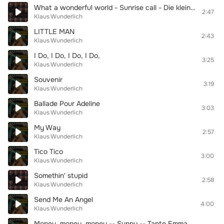
What a wonderful world - Sunrise call - Die kleine kneipe
2:47
Klaus Wunderlich
LITTLE MAN
2:43
Klaus Wunderlich
I Do, I Do, I Do, I Do,
3:25
Klaus Wunderlich
Souvenir
3:19
Klaus Wunderlich
Ballade Pour Adeline
3:03
Klaus Wunderlich
My Way
2:57
Klaus Wunderlich
Tico Tico
3:00
Klaus Wunderlich
Somethin' stupid
2:58
Klaus Wunderlich
Send Me An Angel
4:00
Klaus Wunderlich
Money, money, money -- Sunny -- Tante Emma