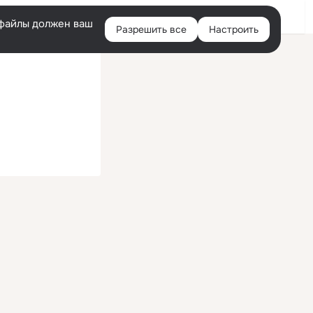
Войти
e-файлы должен ваш
Разрешить все
Настроить
Правая
колонка