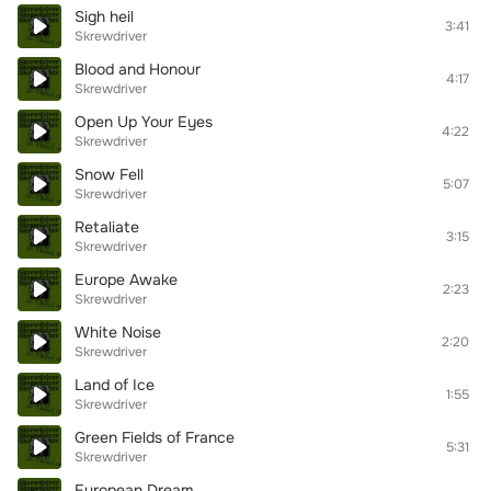
Sigh heil
3:41
Skrewdriver
Blood and Honour
4:17
Skrewdriver
Open Up Your Eyes
4:22
Skrewdriver
Snow Fell
5:07
Skrewdriver
Retaliate
3:15
Skrewdriver
Europe Awake
2:23
Skrewdriver
White Noise
2:20
Skrewdriver
Land of Ice
1:55
Skrewdriver
Green Fields of France
5:31
Skrewdriver
European Dream