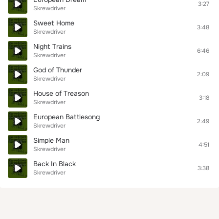
3:27
Skrewdriver
Sweet Home
3:48
Skrewdriver
Night Trains
6:46
Skrewdriver
God of Thunder
2:09
Skrewdriver
House of Treason
3:18
Skrewdriver
European Battlesong
2:49
Skrewdriver
Simple Man
4:51
Skrewdriver
Back In Black
3:38
Skrewdriver