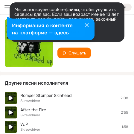
Войти
Мы используем cookie-файлы, чтобы улучшить
сервисы для вас. Если ваш возраст менее 13 лет,
настроить cookie-файлы должен ваш законный
представитель.
Больше информации
Информация о контенте
Snow Fell
Разрешить все
Настроить
на платформе — здесь
Skrewdriver
Слушать
Другие песни исполнителя
Romper Stomper Skinhead
2:08
Skrewdriver
After the Fire
2:55
Skrewdriver
W.P
1:58
Skrewdriver