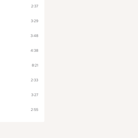
2:37
3:29
3:48
4:38
8:21
2:33
3:27
2:55