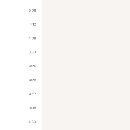
5:08
4:12
4:08
3:30
4:26
4:28
4:57
3:38
4:30