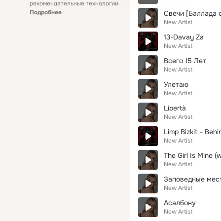
рекомендательные технологии
Подробнее
Свечи [Баллада о
New Artist
13-Davay Za
New Artist
Всего 15 Лет
New Artist
Улетаю
New Artist
Libertà
New Artist
Limp Bizkit - Beh
New Artist
The Girl Is Mine 
New Artist
Заповедные мес
New Artist
Асалбону
New Artist