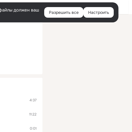
Войти
e-файлы должен ваш
Разрешить все
Настроить
Правая
колонка
4:37
11:22
0:01