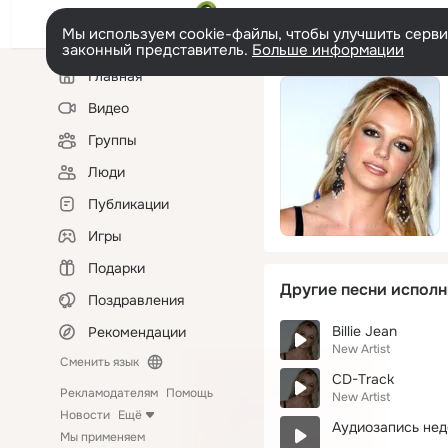
Мы используем cookie-файлы, чтобы улучшить сервис
законный представитель.
Больше информации
Левая
Главная
колонка
Видео
Группы
Люди
Публикации
Игры
Подарки
Другие песни исполн
Поздравления
Billie Jean
Рекомендации
New Artist
Сменить язык
CD-Track
Рекламодателям
Помощь
New Artist
Новости
Ещё
Аудиозапись нед
Мы применяем