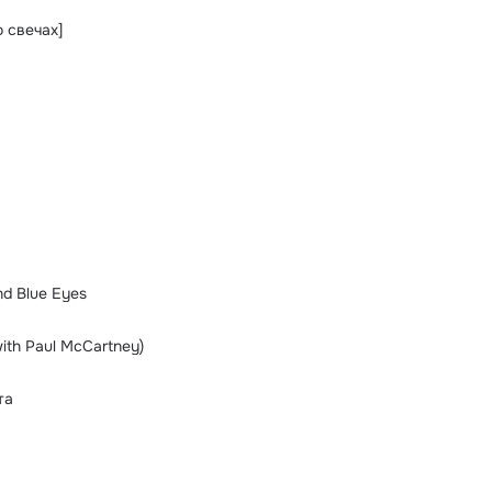
 свечах]
ind Blue Eyes
(with Paul McCartney)
та