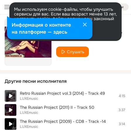
Войти
Мы используем cookie-файлы, чтобы улучшить
сервисы для вас. Если ваш возраст менее 13 лет,
настроить cookie-файлы должен ваш законный
представитель.
Больше информации
Информация о контенте
Retro Russian Project vol.3 (2014)
Разрешить все
Настроить
на платформе — здесь
LUXEmusic
Слушать
Другие песни исполнителя
Retro Russian Project vol.3 (2014) - Track 49
4:15
LUXEmusic
The Russian Project (2011) II - Track 50
3:37
LUXEmusic
The Russian Project (2009) - CD8 - Track -14
3:14
LUXEmusic