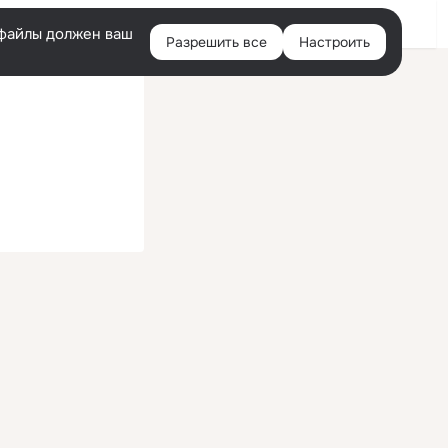
Войти
e-файлы должен ваш
Разрешить все
Настроить
Правая
колонка