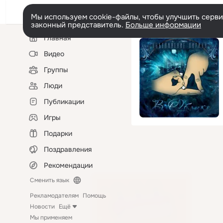
Мы используем cookie-файлы, чтобы улучшить сервис
законный представитель.
Больше информации
Левая
Главная
колонка
Видео
Группы
Люди
Публикации
Игры
Подарки
Поздравления
Рекомендации
Сменить язык
Рекламодателям
Помощь
Новости
Ещё
Мы применяем