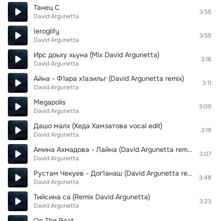
Танец C
3:55
David Argunetta
Ieroglify
3:55
David Argunetta
Ирс доьху хьуна (Mix David Argunetta)
3:16
David Argunetta
Айна - Ф1ара х1азильг (David Argunetta remix)
3:11
David Argunetta
Megapolis
3:09
David Argunetta
Дашо малх (Хеда Хамзатова vocal edit)
3:19
David Argunetta
Амина Ахмадова - Лайна (David Argunetta remix)
3:07
David Argunetta
Рустам Чекуев - Дог1анаш (David Argunetta remix)
3:48
David Argunetta
Тийсина са (Remix David Argunetta)
3:23
David Argunetta
On The Beat