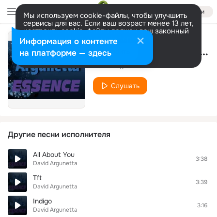
Войти
Мы используем cookie-файлы, чтобы улучшить
сервисы для вас. Если ваш возраст менее 13 лет,
настроить cookie-файлы должен ваш законный
представитель.
Больше информации
Информация о контенте
Айшат (David Argunetta remix)
Разрешить все
Настроить
на платформе — здесь
David Argunetta
Слушать
Другие песни исполнителя
All About You
3:38
David Argunetta
Tft
3:39
David Argunetta
Indigo
3:16
David Argunetta