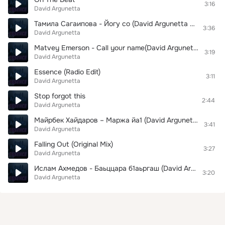
3:16
David Argunetta
Тамила Сагаипова - Йогу со (David Argunetta remix)
3:36
David Argunetta
Matvey Emerson - Call your name(David Argunetta remix)
3:19
David Argunetta
Essence (Radio Edit)
3:11
David Argunetta
Stop forgot this
2:44
David Argunetta
Майрбек Хайдаров – Маржа йа1 (David Argunetta remix)
3:41
David Argunetta
Falling Out (Original Mix)
3:27
David Argunetta
Ислам Ахмедов - Баьццара б1аьргаш (David Argunetta remix)
3:20
David Argunetta