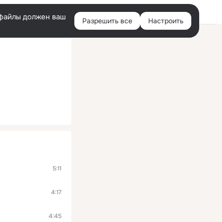
Войти
e-файлы должен ваш
Разрешить все
Настроить
Правая
колонка
5:11
4:17
4:45