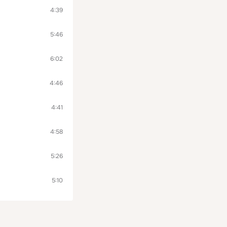
4:39
5:46
6:02
4:46
4:41
4:58
5:26
5:10