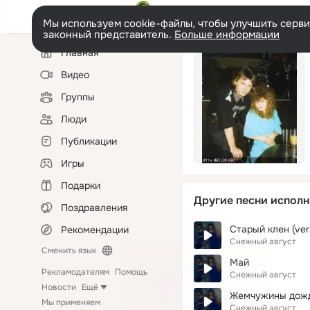
Мы используем cookie-файлы, чтобы улучшить сервис
законный представитель.
Больше информации
Левая
Главная
колонка
Видео
Группы
Люди
Публикации
Игры
Подарки
Другие песни исполн
Поздравления
Старый клен (ver
Рекомендации
Снежный август
Сменить язык
Май
Рекламодателям
Помощь
Снежный август
Новости
Ещё
Жемчужины дож
Мы применяем
Снежный август