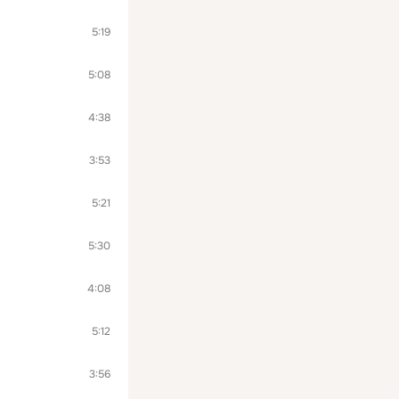
5:19
5:08
4:38
3:53
5:21
5:30
4:08
5:12
3:56