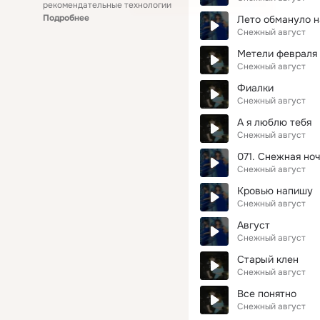
рекомендательные технологии
Подробнее
Лето обмануло н
Снежный август
Метели февраля
Снежный август
Фиалки
Снежный август
А я люблю тебя
Снежный август
071. Снежная ноч
Снежный август
Кровью напишу
Снежный август
Август
Снежный август
Старый клен
Снежный август
Все понятно
Снежный август