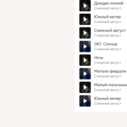
Дождик ночной
Снежный август
Южный ветер
Снежный август
Снежный август
Снежный август
097. Солнце
Снежный август
Ночь
Снежный август
Метели февраля (
Снежный август
Милый мальчишк
Снежный август
Южный вечер
Снежный август