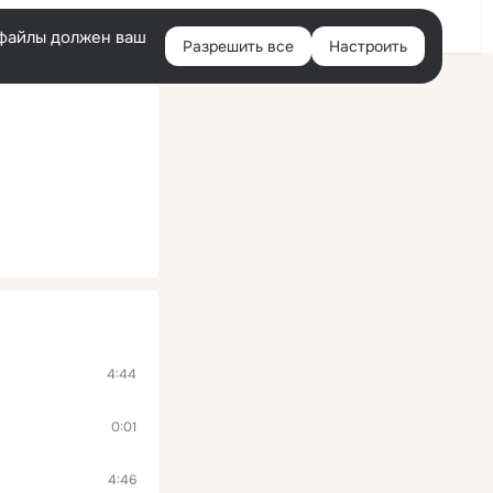
Войти
e-файлы должен ваш
Разрешить все
Настроить
Правая
колонка
4:44
0:01
4:46