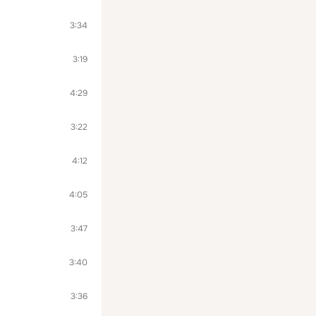
3:34
3:19
4:29
3:22
4:12
4:05
3:47
3:40
3:36