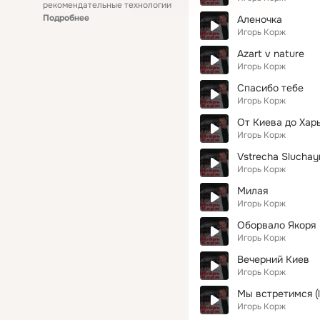
рекомендательные технологии
Подробнее
Аленочка
Игорь Корж
Azart v nature
Игорь Корж
Спасибо тебе
Игорь Корж
От Киева до Харь
Игорь Корж
Vstrecha Slucha
Игорь Корж
Милая
Игорь Корж
Оборвало Якоря
Игорь Корж
Вечерний Киев
Игорь Корж
Мы встретимся (l
Игорь Корж