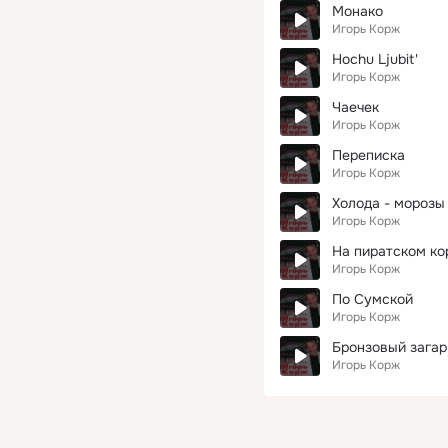
Монако
Игорь Корж
Hochu Ljubit'
Игорь Корж
Чаечек
Игорь Корж
Переписка
Игорь Корж
Холода - морозы
Игорь Корж
На пиратском ко
Игорь Корж
По Сумской
Игорь Корж
Бронзовый загар
Игорь Корж