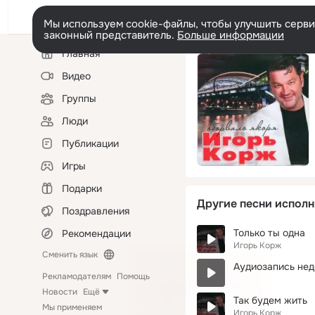
Мы используем cookie-файлы, чтобы улучшить сервис
законный представитель.
Больше информации
Левая
Главная
колонка
Видео
Группы
Люди
Публикации
Игры
Подарки
Другие песни исполн
Поздравления
Только ты одна
Рекомендации
Игорь Корж
Сменить язык
Аудиозапись нед
Рекламодателям
Помощь
Новости
Ещё
Так будем жить
Мы применяем
Игорь Корж