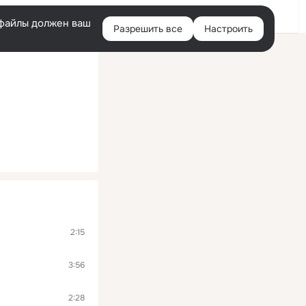
Войти
e-файлы должен ваш
Разрешить все
Настроить
Правая
колонка
2:15
3:56
2:28