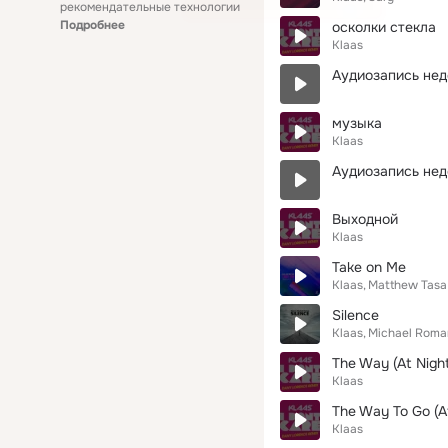
рекомендательные технологии
Подробнее
осколки стекла
Klaas
Аудиозапись нед
музыка
Klaas
Аудиозапись нед
Выходной
Klaas
Take on Me
Klaas
Matthew Tasa
Silence
Klaas
Michael Roma
The Way (At Nigh
Klaas
The Way To Go (At
Klaas