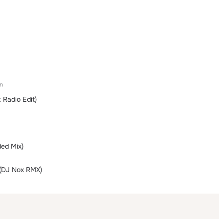
n
 Radio Edit)
ded Mix)
(DJ Nox RMX)