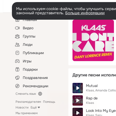
Мы используем cookie-файлы, чтобы улучшить сервис
законный представитель.
Больше информации
Левая
Главная
колонка
Видео
Группы
Люди
Публикации
Игры
Подарки
Другие песни исполн
Поздравления
Mutual
Рекомендации
Klaas
Amanda Collis
Сменить язык
Rap de
Рекламодателям
Помощь
Klaas
Новости
Ещё
Look Into My Eye
Мы применяем
Klaas
Sary