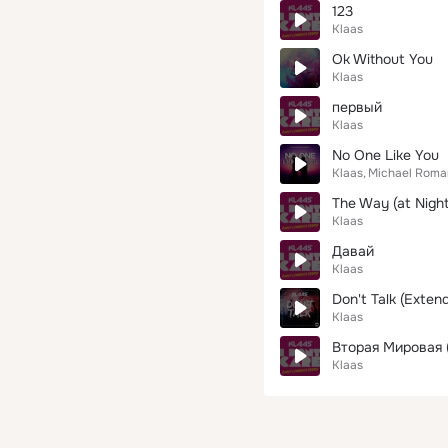
123
Klaas
Ok Without You
Klaas
первый
Klaas
No One Like You
Klaas
Michael Roma
The Way (at Night
Klaas
Давай
Klaas
Don't Talk (Exten
Klaas
Вторая Мировая 
Klaas