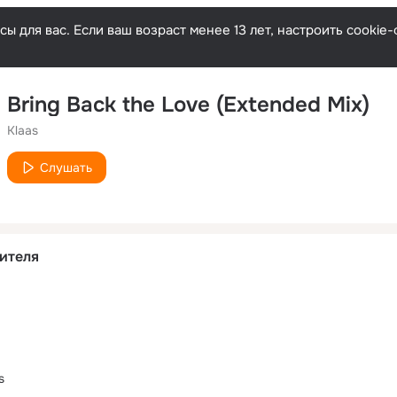
ы для вас. Если ваш возраст менее 13 лет, настроить cooki
Bring Back the Love (Extended Mix)
Klaas
Слушать
ителя
s