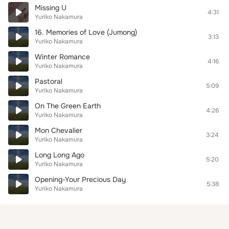
Missing U
4:31
Yuriko Nakamura
16. Memories of Love (Jumong)
3:13
Yuriko Nakamura
Winter Romance
4:16
Yuriko Nakamura
Pastoral
5:09
Yuriko Nakamura
On The Green Earth
4:26
Yuriko Nakamura
Mon Chevalier
3:24
Yuriko Nakamura
Long Long Ago
5:20
Yuriko Nakamura
Opening-Your Precious Day
5:38
Yuriko Nakamura