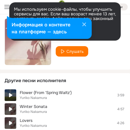
Войти
Мы используем cookie-файлы, чтобы улучшить
сервисы для вас. Если ваш возраст менее 13 лет,
настроить cookie-файлы должен ваш законный
представитель.
Больше информации
Информация о контенте
All In Theme
Разрешить все
Настроить
на платформе — здесь
Yuriko Nakamura
Слушать
Другие песни исполнителя
Flower (From 'Spring Waltz')
3:59
Yuriko Nakamura
Winter Sonata
4:57
Yuriko Nakamura
Lovers
4:26
Yuriko Nakamura