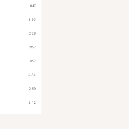
6:17
3:50
2:28
3:57
1:57
4:34
2:59
3:42