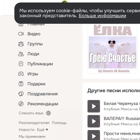
Мы используем cookie-файлы, чтобы улучшить сервис
законный представитель.
Больше информации
Левая
Главная
колонка
Видео
Группы
Люди
Публикации
Игры
Подарки
Другие песни исполн
Поздравления
Белая Черемуха (
Рекомендации
Клубные Миксы на 
Сменить язык
ВАЛЕРА!!! Russian
Рекламодателям
Помощь
Клубные Миксы на 
Новости
Ещё
Прости меня,мне
Мы применяем
Клубные Миксы на 