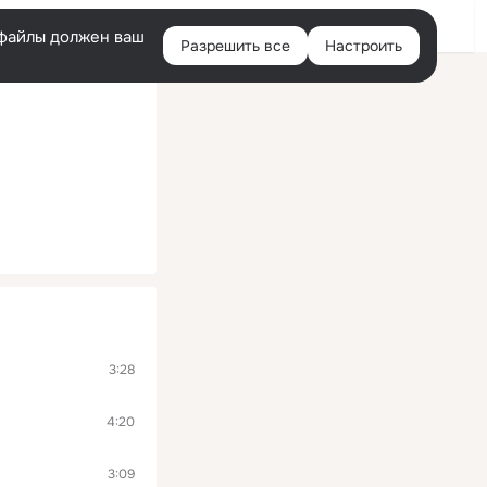
Войти
e-файлы должен ваш
Разрешить все
Настроить
Правая
колонка
3:28
4:20
3:09