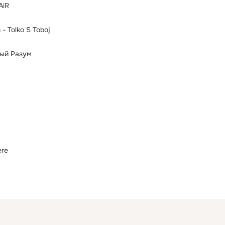
AiR
 - Tolko S Toboj
ный Разум
ere