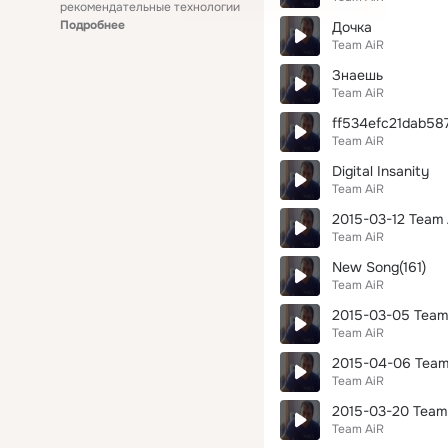
рекомендательные технологии
Подробнее
Дочка
Team AiR
Знаешь
Team AiR
ff534efc21dab5
Team AiR
Digital Insanity
Team AiR
2015-03-12 Team 
Team AiR
New Song(161)
Team AiR
2015-03-05 Team
Team AiR
2015-04-06 Team
Team AiR
2015-03-20 Team 
Team AiR