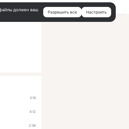
Войти
e-файлы должен ваш
Разрешить все
Настроить
Правая
колонка
3:19
4:12
2:36