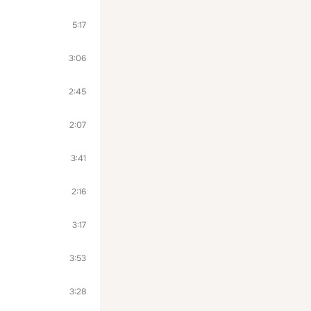
5:17
3:06
2:45
2:07
3:41
2:16
3:17
3:53
3:28