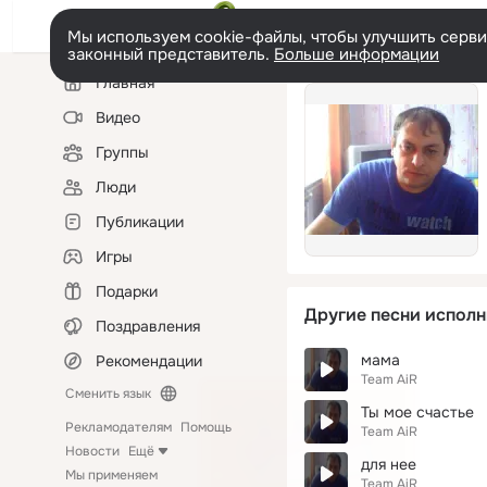
Мы используем cookie-файлы, чтобы улучшить сервис
законный представитель.
Больше информации
Левая
Главная
колонка
Видео
Группы
Люди
Публикации
Игры
Подарки
Другие песни исполн
Поздравления
мама
Рекомендации
Team AiR
Сменить язык
Ты мое счастье
Рекламодателям
Помощь
Team AiR
Новости
Ещё
для нее
Мы применяем
Team AiR