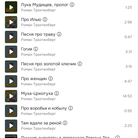
Лука Мудищев, пролог
1:25
Роман Трахтенберг
Про Илью
2:56
Роман Трахтенберг
Песня про траву
5:47
Роман Трахтенберг
Гогия
3:31
Роман Трахтенберг
Песня про золотой ключик
3:15
Роман Трахтенберг
Про женщин
4:47
Роман Трахтенберг
Муха-Цокотуха
14:53
Роман Трахтенберг
Про воробья и кобылу
0:55
Роман Трахтенберг
Там вдали за рекой
2:25
Роман Трахтенберг
Лучшие анекдоты в пересказе Романа Трахтенберга, часть 1