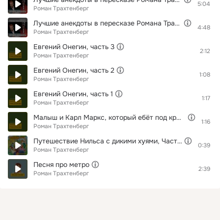
5:04
Роман Трахтенберг
Лучшие анекдоты в пересказе Романа Трахтенберга, часть 14
4:48
Роман Трахтенберг
Евгений Онегин, часть 3
2:12
Роман Трахтенберг
Евгений Онегин, часть 2
1:08
Роман Трахтенберг
Евгений Онегин, часть 1
1:17
Роман Трахтенберг
Малыш и Карл Маркс, который ебёт под крышей, пролог
1:16
Роман Трахтенберг
Путешествие Нильса с дикими хуями, Часть 11
0:39
Роман Трахтенберг
Песня про метро
2:39
Роман Трахтенберг