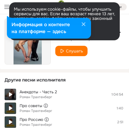
Войти
Мы используем cookie-файлы, чтобы улучшить
сервисы для вас. Если ваш возраст менее 13 лет,
настроить cookie-файлы должен ваш законный
представитель.
Больше информации
Информация о контенте
Ну где же вы, девчонки
Разрешить все
Настроить
на платформе — здесь
Роман Трахтенберг
Слушать
Другие песни исполнителя
Анекдоты - Часть 2
1:04:54
Роман Трахтенберг
Про советы
1:40
Роман Трахтенберг
Про Россию
2:51
Роман Трахтенберг