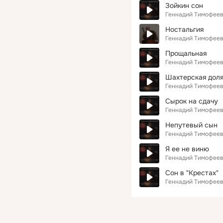
Зойкин сон
Геннадий Тимофее
Ностальгия
Геннадий Тимофее
Прощальная
Геннадий Тимофее
Шахтерская дол
Геннадий Тимофее
Сырок на сдачу
Геннадий Тимофее
Непутевый сын
Геннадий Тимофее
Я ее не виню
Геннадий Тимофее
Сон в "Крестах"
Геннадий Тимофее