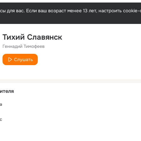
ы для вас. Если ваш возраст менее 13 лет, настроить cooki
Тихий Славянск
Геннадий Тимофеев
Слушать
ителя
а
в
с
в
в