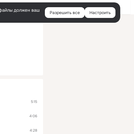
Войти
e-файлы должен ваш
Разрешить все
Настроить
Правая
колонка
5:15
4:06
4:28