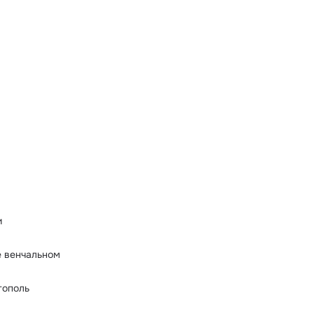
в
в
в
в
в
в
и
в
е венчальном
в
тополь
в