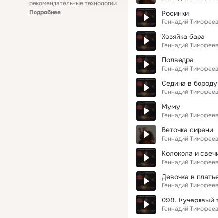
рекомендательные технологии
Подробнее
Росинки
Геннадий Тимофее
Хозяйка бара
Геннадий Тимофее
Полведра
Геннадий Тимофее
Седина в бороду
Геннадий Тимофее
Муму
Геннадий Тимофее
Веточка сирени
Геннадий Тимофее
Колокола и свеч
Геннадий Тимофее
Девочка в плать
Геннадий Тимофее
098. Кучерявый 
Геннадий Тимофее