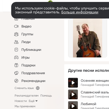
Мы используем cookie-файлы, чтобы улучшить сервис
законный представитель.
Больше информации
Левая
Главная
колонка
Видео
Группы
Люди
Публикации
Игры
Подарки
Другие песни исполн
Поздравления
Осенняя женщин
Рекомендации
Геннадий Тимофее
Сменить язык
Славянский валь
Рекламодателям
Помощь
Геннадий Тимофее
Новости
Ещё
Любимой
Мы применяем
Геннадий Тимофее