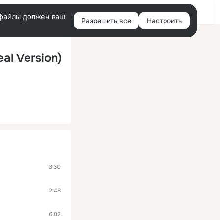
Войти
e-файлы должен ваш
Разрешить все
Настроить
Правая
колонка
al Version)
3:30
2:48
6:02