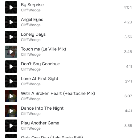
By Surprise
4:04
Cliff Wedge
Angel Eyes
4:23
Cliff Wedge
Lonely Days
3:56
Cliff Wedge
Touch me (La Ville Mix)
3:45
Cliff Wedge
Don't Say Goodbye
4:11
Cliff Wedge
Love At First Sight
3:41
Cliff Wedge
With A Broken Heart (Heartache Mix)
6:07
Cliff Wedge
Dance Into The Night
4:41
Cliff Wedge
Play Another Game
3:56
Cliff Wedge
Only One Day (Italo Radio Edit)