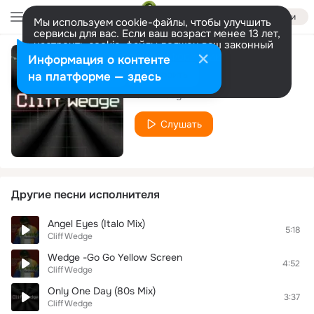
Войти
Мы используем cookie-файлы, чтобы улучшить
сервисы для вас. Если ваш возраст менее 13 лет,
настроить cookie-файлы должен ваш законный
представитель.
Больше информации
Информация о контенте
Give Me Your Love
Разрешить все
Настроить
на платформе — здесь
Cliff Wedge
Слушать
Другие песни исполнителя
Angel Eyes (Italo Mix)
5:18
Cliff Wedge
Wedge -Go Go Yellow Screen
4:52
Cliff Wedge
Only One Day (80s Mix)
3:37
Cliff Wedge