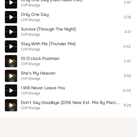
2:57
Cliff Wedge
Only One Day
3:38
Cliff Wedge
Survive (Through The Night)
4:21
Cliff Wedge
Stay With Me (Thunder Mix)
4:42
Cliff Wedge
10 O'clock Postman
3:47
Cliff Wedge
She's My Heaven
3:56
Cliff Wedge
I Will Never Leave You
4:04
Cliff Wedge
Don't Say Goodbye (2016 New Ext. Mix By Marc Eliow)
9:28
Cliff Wedge