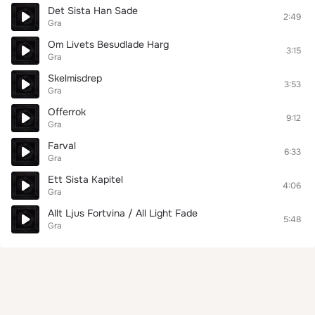
Det Sista Han Sade
2:49
Gra
Om Livets Besudlade Harg
3:15
Gra
Skelmisdrep
3:53
Gra
Offerrok
9:12
Gra
Farval
6:33
Gra
Ett Sista Kapitel
4:06
Gra
Allt Ljus Fortvina / All Light Fade
5:48
Gra