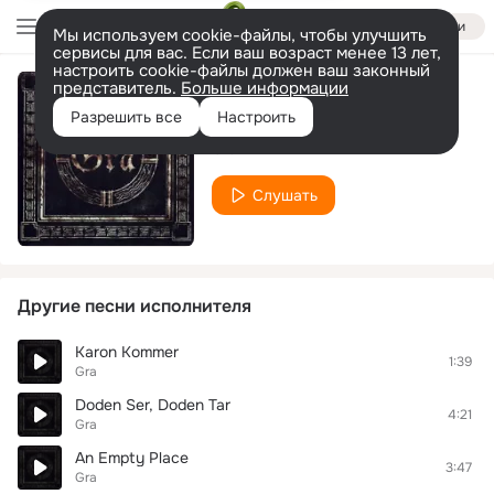
Войти
Мы используем cookie-файлы, чтобы улучшить
сервисы для вас. Если ваш возраст менее 13 лет,
настроить cookie-файлы должен ваш законный
представитель.
Больше информации
Kraft
Разрешить все
Настроить
Gra
Слушать
Другие песни исполнителя
Karon Kommer
1:39
Gra
Doden Ser, Doden Tar
4:21
Gra
An Empty Place
3:47
Gra