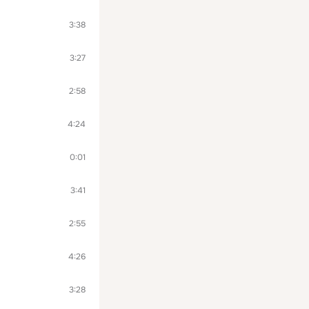
3:38
3:27
2:58
4:24
0:01
3:41
2:55
4:26
3:28