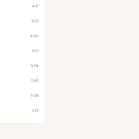
4:17
3:23
4:40
4:17
5:08
7:40
4:06
3:13