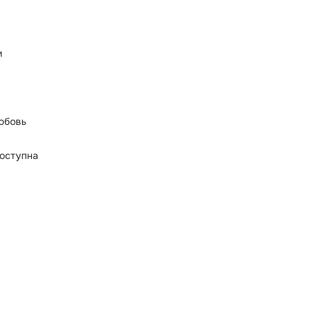
и
юбовь
оступна