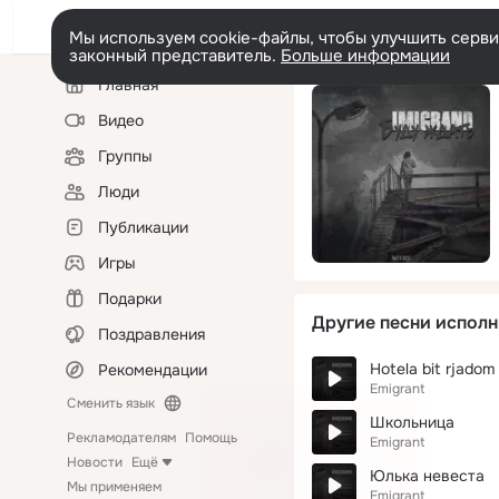
Мы используем cookie-файлы, чтобы улучшить сервис
законный представитель.
Больше информации
Левая
Главная
колонка
Видео
Группы
Люди
Публикации
Игры
Подарки
Другие песни исполн
Поздравления
Hotela bit rjadom
Рекомендации
Emigrant
Сменить язык
Школьница
Рекламодателям
Помощь
Emigrant
Новости
Ещё
Юлька невеста
Мы применяем
Emigrant