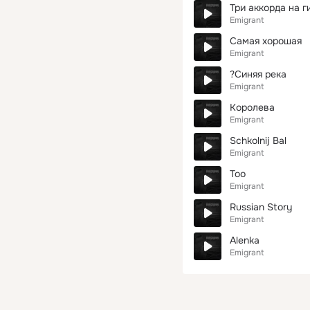
Три аккорда на г
Emigrant
Самая хорошая
Emigrant
?Синяя река
Emigrant
Королева
Emigrant
Schkolnij Bal
Emigrant
Too
Emigrant
Russian Story
Emigrant
Alenka
Emigrant