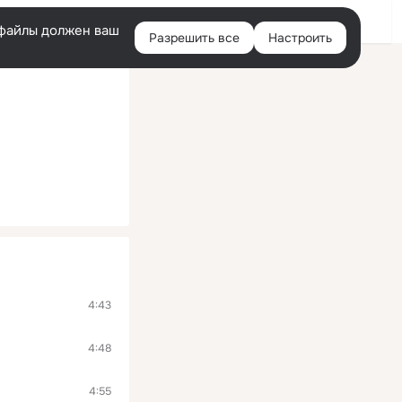
Войти
e-файлы должен ваш
Разрешить все
Настроить
Правая
колонка
4:43
4:48
4:55