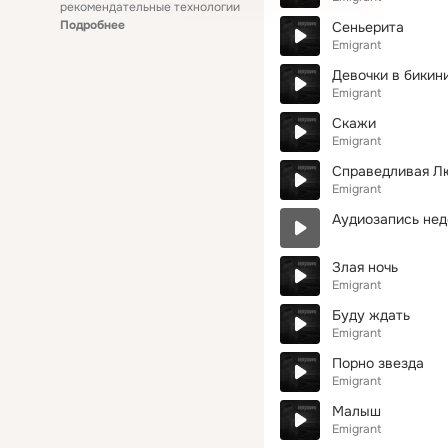
рекомендательные технологии
Подробнее
Сеньерита
Emigrant
Девочки в бикин
Emigrant
Скажи
Emigrant
Справедливая Л
Emigrant
Аудиозапись нед
Злая ночь
Emigrant
Буду ждать
Emigrant
Порно звезда
Emigrant
Малыш
Emigrant