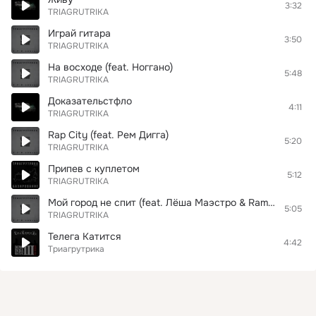
3:32
TRIAGRUTRIKA
Играй гитара
3:50
TRIAGRUTRIKA
На восходе (feat. Ноггано)
5:48
TRIAGRUTRIKA
Доказательстфло
4:11
TRIAGRUTRIKA
Rap City (feat. Рем Дигга)
5:20
TRIAGRUTRIKA
Припев с куплетом
5:12
TRIAGRUTRIKA
Мой город не спит (feat. Лёша Маэстро & Ramzes (ОДБР))
5:05
TRIAGRUTRIKA
Телега Катится
4:42
Триагрутрика