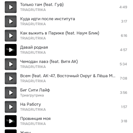
Только там (feat. Гуф)
4:49
TRIAGRUTRIKA
Куда идти после института
3:17
TRIAGRUTRIKA
Как выжить в Париже (feat. Наум Блик)
6:16
TRIAGRUTRIKA
Давай родная
4:57
TRIAGRUTRIKA
Чемодан лавэ (feat. Витя АК)
5:34
TRIAGRUTRIKA
Всем (feat. АК-47, Восточный Округ & Лёша Маэстро)
7:08
TRIAGRUTRIKA
Биг Сити Лайф
3:56
Триагрутрика
На Работу
1:57
TRIAGRUTRIKA
Провинция моя
3:18
TRIAGRUTRIKA
Живу