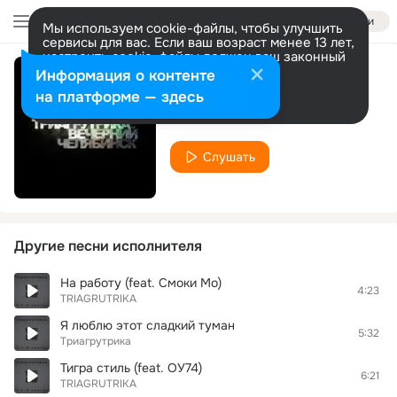
Войти
Мы используем cookie-файлы, чтобы улучшить
сервисы для вас. Если ваш возраст менее 13 лет,
настроить cookie-файлы должен ваш законный
представитель.
Больше информации
Информация о контенте
Биг сити лайф
Разрешить все
Настроить
на платформе — здесь
TRIAGRUTRIKA
Слушать
Другие песни исполнителя
На работу (feat. Смоки Мо)
4:23
TRIAGRUTRIKA
Я люблю этот сладкий туман
5:32
Триагрутрика
Тигра стиль (feat. ОУ74)
6:21
TRIAGRUTRIKA