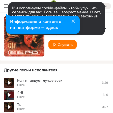
Войти
Мы используем cookie-файлы, чтобы улучшить
сервисы для вас. Если ваш возраст менее 13 лет,
настроить cookie-файлы должен ваш законный
представитель.
Больше информации
Информация о контенте
Огни большого города (feat. Эд Р.Э.Й. Родионов) (DJ Fisun Russian style remix)
Разрешить все
Настроить
на платформе — здесь
ЕВРО
Слушать
Другие песни исполнителя
Колян танцует лучше всех
3:29
ЕВРО
4-5
3:16
ЕВРО
Ты
3:27
ЕВРО