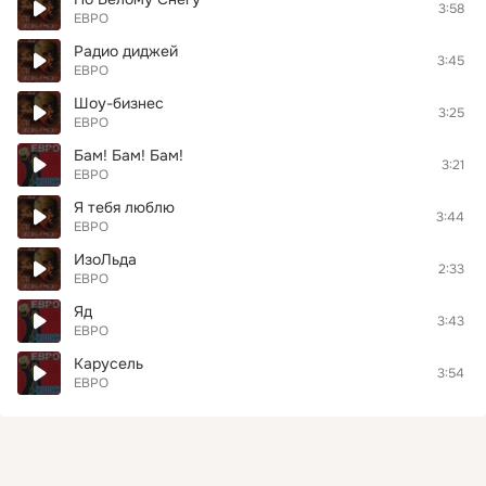
3:58
ЕВРО
Радио диджей
3:45
ЕВРО
Шоу-бизнес
3:25
ЕВРО
Бам! Бам! Бам!
3:21
ЕВРО
Я тебя люблю
3:44
ЕВРО
ИзоЛьда
2:33
ЕВРО
Яд
3:43
ЕВРО
Карусель
3:54
ЕВРО