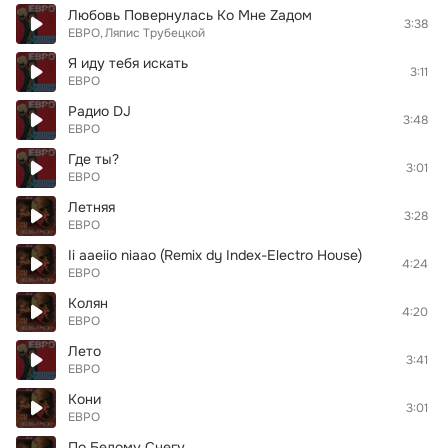
Любовь Повернулась Ко Мне Zадом
3:38
ЕВРО
Ляпис Трубецкой
Я иду тебя искать
3:11
ЕВРО
Радио DJ
3:48
ЕВРО
Где ты?
3:01
ЕВРО
Летняя
3:28
ЕВРО
Ii aaeiio niaao (Remix dy Index-Electro House)
4:24
ЕВРО
Колян
4:20
ЕВРО
Лето
3:41
ЕВРО
Кони
3:01
ЕВРО
По Белому Снегу