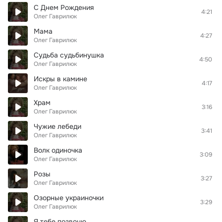
С Днем Рождения
4:21
Олег Гаврилюк
Мама
4:27
Олег Гаврилюк
Судьба судьбинушка
4:50
Олег Гаврилюк
Искры в камине
4:17
Олег Гаврилюк
Храм
3:16
Олег Гаврилюк
Чужие лебеди
3:41
Олег Гаврилюк
Волк одиночка
3:09
Олег Гаврилюк
Розы
3:27
Олег Гаврилюк
Озорные украиночки
3:29
Олег Гаврилюк
Я тебе позвоню