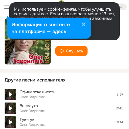
Войти
Мы используем cookie-файлы, чтобы улучшить
сервисы для вас. Если ваш возраст менее 13 лет,
настроить cookie-файлы должен ваш законный
представитель.
Больше информации
Информация о контенте
Старик
Разрешить все
Настроить
на платформе — здесь
Олег Гаврилюк
Слушать
Другие песни исполнителя
Офицерская честь
3:57
Олег Гаврилюк
Веселуха
2:45
Олег Гаврилюк
Тук-тук
3:34
Олег Гаврилюк