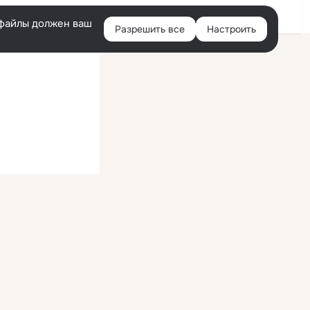
Войти
e-файлы должен ваш
Разрешить все
Настроить
Правая
колонка