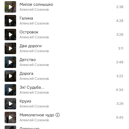
Милое солнышко
2:38
Алексей Созонов
Галина
4:28
Алексей Созонов
Островок
3:26
Алексей Созонов
Две дороги
3:11
Алексей Созонов
Детство
3:48
Алексей Созонов
Дорога
3:22
Алексей Созонов
Эх! Судьба...
4:34
Алексей Созонов
Круиз
3:29
Алексей Созонов
Мимолетное чудо
5:45
Алексей Созонов
Дорожная