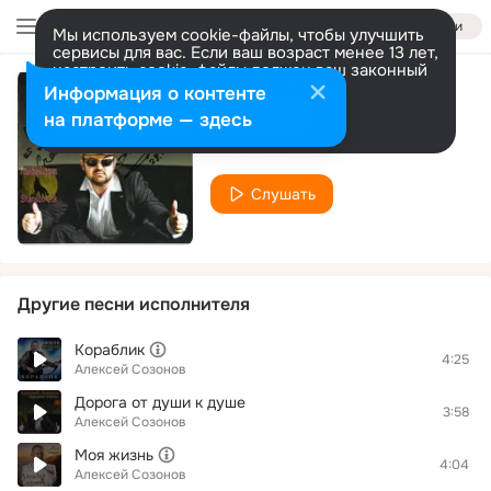
Войти
Мы используем cookie-файлы, чтобы улучшить
сервисы для вас. Если ваш возраст менее 13 лет,
настроить cookie-файлы должен ваш законный
представитель.
Больше информации
Информация о контенте
Моя жизнь
Разрешить все
Настроить
на платформе — здесь
Алексей Созонов
Слушать
Другие песни исполнителя
Кораблик
4:25
Алексей Созонов
Дорога от души к душе
3:58
Алексей Созонов
Моя жизнь
4:04
Алексей Созонов