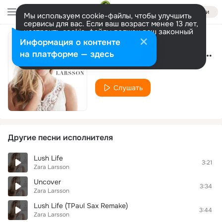
Войти
Мы используем cookie-файлы, чтобы улучшить
сервисы для вас. Если ваш возраст менее 13 лет,
настроить cookie-файлы должен ваш законный
представитель.
Больше информации
Информация о контенте
Uncover (Petrovich Private Edit)
Разрешить все
Настроить
на платформе — здесь
Zara Larsson
Слушать
Другие песни исполнителя
Lush Life
3:21
Zara Larsson
Uncover
3:34
Zara Larsson
Lush Life (TPaul Sax Remake)
3:44
Zara Larsson