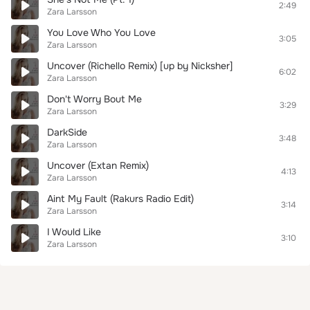
2:49
Zara Larsson
You Love Who You Love
3:05
Zara Larsson
Uncover (Richello Remix) [up by Nicksher]
6:02
Zara Larsson
Don't Worry Bout Me
3:29
Zara Larsson
DarkSide
3:48
Zara Larsson
Uncover (Extan Remix)
4:13
Zara Larsson
Aint My Fault (Rakurs Radio Edit)
3:14
Zara Larsson
I Would Like
3:10
Zara Larsson