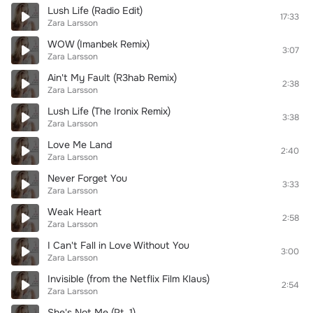
Lush Life (Radio Edit)
17:33
Zara Larsson
WOW (Imanbek Remix)
3:07
Zara Larsson
Ain't My Fault (R3hab Remix)
2:38
Zara Larsson
Lush Life (The Ironix Remix)
3:38
Zara Larsson
Love Me Land
2:40
Zara Larsson
Never Forget You
3:33
Zara Larsson
Weak Heart
2:58
Zara Larsson
I Can't Fall in Love Without You
3:00
Zara Larsson
Invisible (from the Netflix Film Klaus)
2:54
Zara Larsson
She's Not Me (Pt. 1)