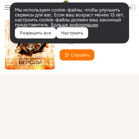
Войти
Мы используем cookie-файлы, чтобы улучшить
сервисы для вас. Если ваш возраст менее 13 лет,
настроить cookie-файлы должен ваш законный
представитель.
Больше информации
06. Живая Вода при уч. Мэтро (Iнквiзитор, Трэйс, Nekby; музыка Мутный)
Разрешить все
Настроить
Trilogy Soldiers
Слушать