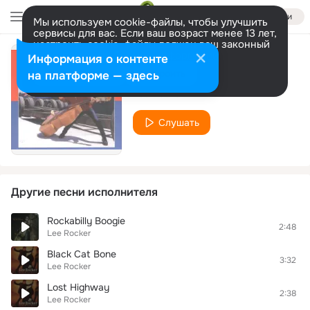
Войти
Мы используем cookie-файлы, чтобы улучшить
сервисы для вас. Если ваш возраст менее 13 лет,
настроить cookie-файлы должен ваш законный
представитель.
Больше информации
Информация о контенте
Memphis Freeze
Разрешить все
Настроить
на платформе — здесь
Lee Rocker
Слушать
Другие песни исполнителя
Rockabilly Boogie
2:48
Lee Rocker
Black Cat Bone
3:32
Lee Rocker
Lost Highway
2:38
Lee Rocker