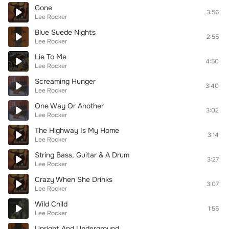
Gone
3:56
Lee Rocker
Blue Suede Nights
2:55
Lee Rocker
Lie To Me
4:50
Lee Rocker
Screaming Hunger
3:40
Lee Rocker
One Way Or Another
3:02
Lee Rocker
The Highway Is My Home
3:14
Lee Rocker
String Bass, Guitar & A Drum
3:27
Lee Rocker
Crazy When She Drinks
3:07
Lee Rocker
Wild Child
1:55
Lee Rocker
Upright And Underground