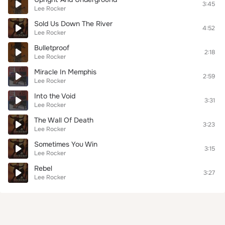
3:45
Lee Rocker
Sold Us Down The River
4:52
Lee Rocker
Bulletproof
2:18
Lee Rocker
Miracle In Memphis
2:59
Lee Rocker
Into the Void
3:31
Lee Rocker
The Wall Of Death
3:23
Lee Rocker
Sometimes You Win
3:15
Lee Rocker
Rebel
3:27
Lee Rocker