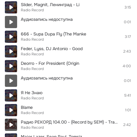
Slider, Magnit, Ленинград - Li
3:15
Radio Record
Аудиозапись недоступна
0:01
666 - Supa Dupa Fly (The Manke
3:17
Radio Record
Feder, Lyss, DJ Antonio - Good
2:43
Radio Record
Deorro - For President (Origin
4:00
Radio Record
Аудиозапись недоступна
0:01
Я Не Знаю
5:41
Radio Record
Blame
1:01
Radio Record
Радио РЕКОРД 104.00 - (Record by SEM) - Track 8 - G-Spott - Sadness (Колбасный Цех 7)
2:42
Radio Record
Major Lazer, Sean Paul, Tomsiz