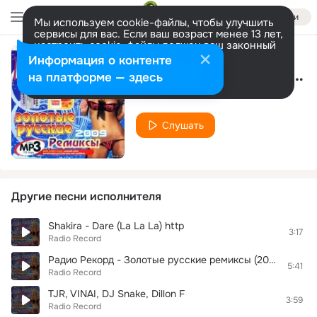
Войти
Мы используем cookie-файлы, чтобы улучшить
сервисы для вас. Если ваш возраст менее 13 лет,
настроить cookie-файлы должен ваш законный
представитель.
Больше информации
Информация о контенте
Sander Van Doorn, Firebeatz -
Разрешить все
Настроить
на платформе — здесь
Radio Record
Слушать
Другие песни исполнителя
Shakira - Dare (La La La) http
3:17
Radio Record
Радио Рекорд - Золотые русские ремиксы (2009)
5:41
Radio Record
TJR, VINAI, DJ Snake, Dillon F
3:59
Radio Record