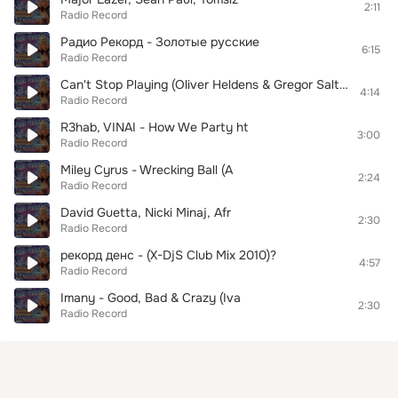
2:11
Radio Record
Радио Рекорд - Золотые русские
6:15
Radio Record
Can't Stop Playing (Oliver Heldens & Gregor Salto Remix Edit)
4:14
Radio Record
R3hab, VINAI - How We Party ht
3:00
Radio Record
Miley Cyrus - Wrecking Ball (A
2:24
Radio Record
David Guetta, Nicki Minaj, Afr
2:30
Radio Record
рекорд денс - (X-DjS Club Mix 2010)?
4:57
Radio Record
Imany - Good, Bad & Crazy (Iva
2:30
Radio Record