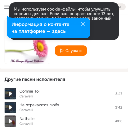
Войти
Мы используем cookie-файлы, чтобы улучшить
сервисы для вас. Если ваш возраст менее 13 лет,
настроить cookie-файлы должен ваш законный
представитель.
Больше информации
Информация о контенте
Love Is Blue
Разрешить все
Настроить
на платформе — здесь
Caravelli
Слушать
Другие песни исполнителя
Comme Toi
3:47
Caravelli
Не отрекаются любя
3:42
Caravelli
Nathalie
4:06
Caravelli