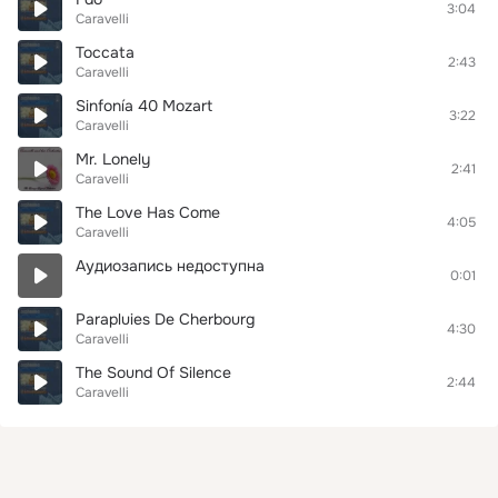
3:04
Caravelli
Toccata
2:43
Caravelli
Sinfonía 40 Mozart
3:22
Caravelli
Mr. Lonely
2:41
Caravelli
The Love Has Come
4:05
Caravelli
Аудиозапись недоступна
0:01
Parapluies De Cherbourg
4:30
Caravelli
The Sound Of Silence
2:44
Caravelli