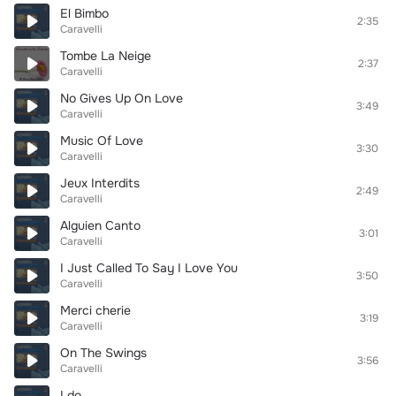
El Bimbo
2:35
Caravelli
Tombe La Neige
2:37
Caravelli
No Gives Up On Love
3:49
Caravelli
Music Of Love
3:30
Caravelli
Jeux Interdits
2:49
Caravelli
Alguien Canto
3:01
Caravelli
I Just Called To Say I Love You
3:50
Caravelli
Merci cherie
3:19
Caravelli
On The Swings
3:56
Caravelli
I do