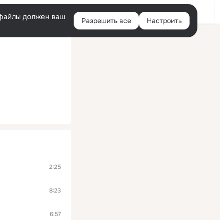
Войти
e-файлы должен ваш
Разрешить все
Настроить
Правая
колонка
2:25
8:23
6:57