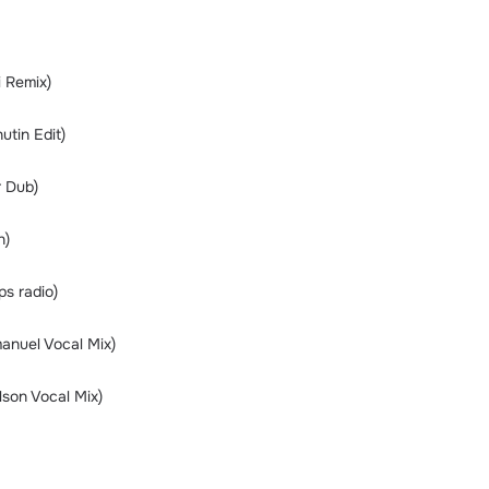
i Remix)
utin Edit)
r Dub)
n)
ps radio)
manuel Vocal Mix)
lson Vocal Mix)