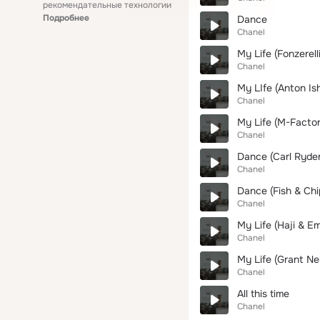
рекомендательные технологии
Подробнее
Dance
Chanel
My Life (Fonzerell
Chanel
My LIfe (Anton Ish
Chanel
My Life (M-Facto
Chanel
Dance (Carl Ryde
Chanel
Dance (Fish & Chi
Chanel
My Life (Haji & E
Chanel
My Life (Grant Ne
Chanel
All this time
Chanel