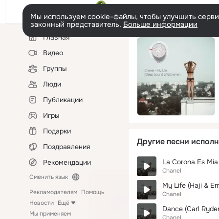
Мы используем cookie-файлы, чтобы улучшить сервис
законный представитель.
Больше информации
Левая
Главная
колонка
Видео
Группы
Люди
Публикации
Игры
Подарки
Другие песни исполн
Поздравления
La Corona Es Mía
Рекомендации
Chanel
Сменить язык
My Life (Haji & E
Рекламодателям
Помощь
Chanel
Новости
Ещё
Dance (Carl Ryden
Мы применяем
Chanel