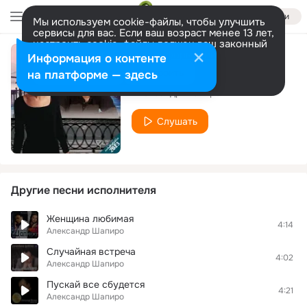
Войти
Мы используем cookie-файлы, чтобы улучшить
сервисы для вас. Если ваш возраст менее 13 лет,
настроить cookie-файлы должен ваш законный
представитель.
Больше информации
Информация о контенте
Думай обо мне
Разрешить все
Настроить
на платформе — здесь
Александр Шапиро
Слушать
Другие песни исполнителя
Женщина любимая
4:14
Александр Шапиро
Случайная встреча
4:02
Александр Шапиро
Пускай все сбудется
4:21
Александр Шапиро