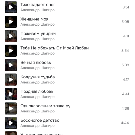
Тихо падает снег
3:51
Александр Шапиро
Женщина моя
5:05
Александр Шапиро
Поживем увидим
4:11
Александр Шапиро
Тебе Не Убежать От Моей Любви
3:54
Александр Шапиро
Вечная любовь
5:09
Александр Шапиро
Колдунья судьба
4:17
Александр Шапиро
Поздняя любовь
4:41
Александр Шапиро
Одноклассники точка ру
4:36
Александр Шапиро
Босоногое детство
4:44
Александр Шапиро
У цыганского костра