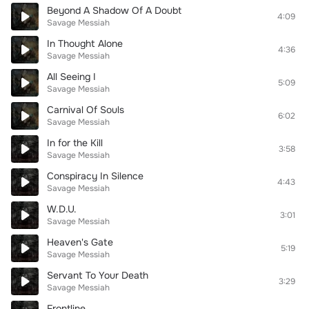
Beyond A Shadow Of A Doubt
4:09
Savage Messiah
In Thought Alone
4:36
Savage Messiah
All Seeing I
5:09
Savage Messiah
Carnival Of Souls
6:02
Savage Messiah
In for the Kill
3:58
Savage Messiah
Conspiracy In Silence
4:43
Savage Messiah
W.D.U.
3:01
Savage Messiah
Heaven's Gate
5:19
Savage Messiah
Servant To Your Death
3:29
Savage Messiah
Frontline