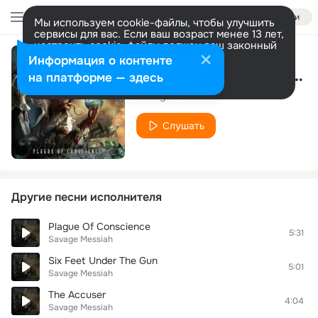
Войти
Мы используем cookie-файлы, чтобы улучшить
сервисы для вас. Если ваш возраст менее 13 лет,
настроить cookie-файлы должен ваш законный
представитель.
Больше информации
Информация о контенте
The Mask Of Anarchy
Разрешить все
Настроить
на платформе — здесь
Savage Messiah
Слушать
Другие песни исполнителя
Plague Of Conscience
5:31
Savage Messiah
Six Feet Under The Gun
5:01
Savage Messiah
The Accuser
4:04
Savage Messiah