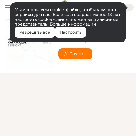
Войти
Мы используем cookie-файлы, чтобы улучшить
сервисы для вас. Если ваш возраст менее 13 лет,
настроить cookie-файлы должен ваш законный
представитель.
Больше информации
One Night Blues
Разрешить все
Настроить
Нино Катамадзе & Insight
Слушать