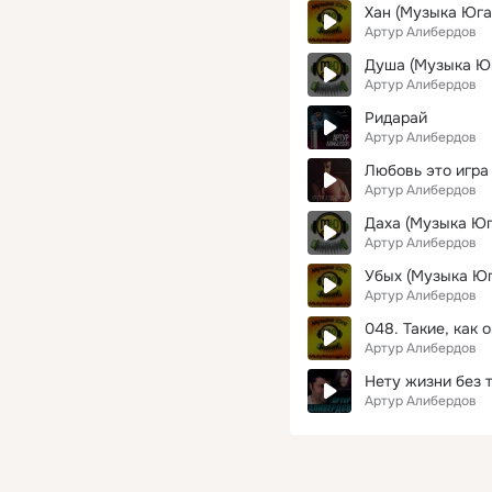
Хан (Музыка Юга
Артур Алибердов
Душа (Музыка Юг
Артур Алибердов
Ридарай
Артур Алибердов
Любовь это игра
Артур Алибердов
Даха (Музыка Юг
Артур Алибердов
Убых (Музыка Юг
Артур Алибердов
048. Такие, как 
Артур Алибердов
Нету жизни без 
Артур Алибердов