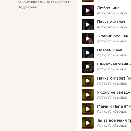
рекомендательные технологии
Подробнее
Любовница
Артур Алибердов
Пачка сигарет
Артур Алибердов
Жребий брошен
Артур Алибердов
Позови меня
Артур Алибердов
Шикарная женщ
Артур Алибердов
Пачка сигарет (
Артур Алибердов
Ухожу на звезду
Артур Алибердов
Мама и Папа (Му
Артур Алибердов
Ты за все меня п
Артур Алибердов