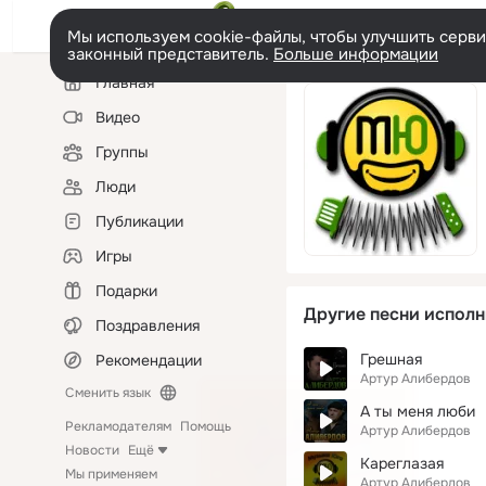
Мы используем cookie-файлы, чтобы улучшить сервис
законный представитель.
Больше информации
Левая
Главная
колонка
Видео
Группы
Люди
Публикации
Игры
Подарки
Другие песни исполн
Поздравления
Грешная
Рекомендации
Артур Алибердов
Сменить язык
А ты меня люби
Рекламодателям
Помощь
Артур Алибердов
Новости
Ещё
Кареглазая
Мы применяем
Артур Алибердов