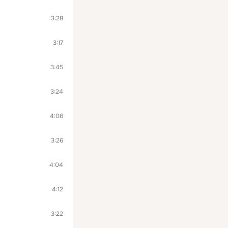
3:28
3:17
3:45
3:24
4:06
3:26
4:04
4:12
3:22