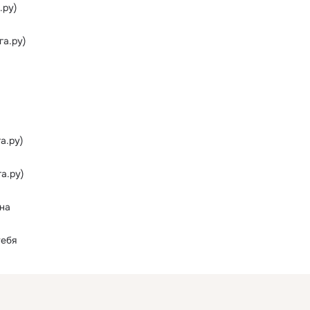
.ру)
а.ру)
а.ру)
а.ру)
она
тебя