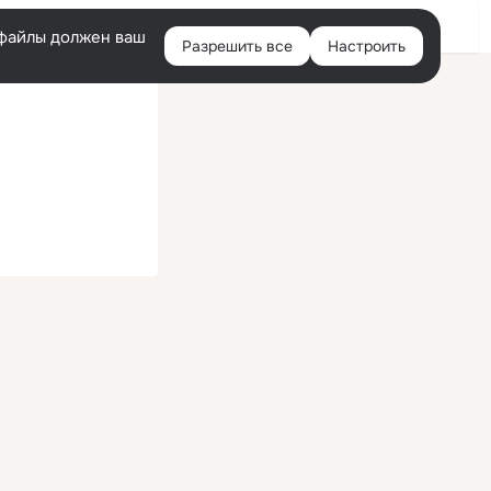
Войти
e-файлы должен ваш
Разрешить все
Настроить
Правая
колонка