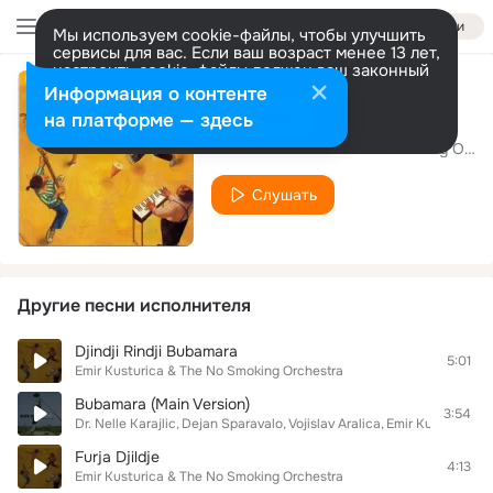
Войти
Мы используем cookie-файлы, чтобы улучшить
сервисы для вас. Если ваш возраст менее 13 лет,
настроить cookie-файлы должен ваш законный
представитель.
Больше информации
Информация о контенте
Unza Unza Time
Разрешить все
Настроить
на платформе — здесь
Emir Kusturica & The No Smoking Orchestra
Слушать
Другие песни исполнителя
Djindji Rindji Bubamara
5:01
Emir Kusturica & The No Smoking Orchestra
Bubamara (Main Version)
3:54
Dr. Nelle Karajlic
Dejan Sparavalo
Vojislav Aralica
Emir Kusturica &
Furja Djildje
4:13
Emir Kusturica & The No Smoking Orchestra