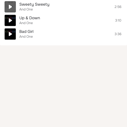
Sweety Sweety
2:56
And One
Up & Down
3:10
And One
Bad Girl
3:36
And One