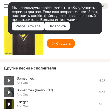
Войти
Мы используем cookie-файлы, чтобы улучшить
сервисы для вас. Если ваш возраст менее 13 лет,
настроить cookie-файлы должен ваш законный
представитель.
Больше информации
Schwarz
Разрешить все
Настроить
And One
Слушать
Другие песни исполнителя
Sometimes
4:27
And One
Sometimes (Radio Edit)
3:48
And One
Krieger
5:35
And One